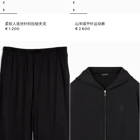
柔软人造丝针织拉链夹克
山羊绒平针运动裤
€ 1.200
€ 2.800