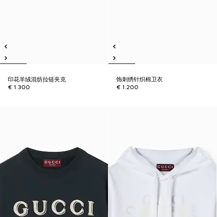
印花羊绒混纺拉链夹克
饰刺绣针织棉卫衣
€ 1.300
€ 1.200