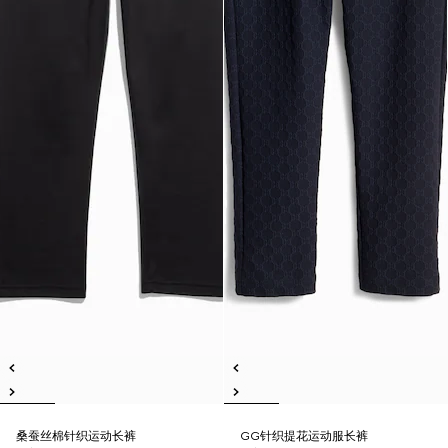
桑蚕丝棉针织运动长裤
GG针织提花运动服长裤