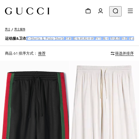
男士
男士服饰
运动服&卫衣
T-Shirts & Polo Shirts
衬衫
套头衫和开衫
丹宁
裤子
连体衣
外衣
皮革
商品 61
排序方式：
推荐
筛选并排序