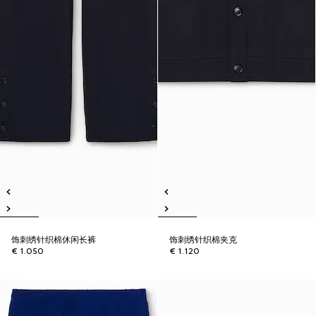
饰刺绣针织棉休闲长裤
饰刺绣针织棉夹克
€ 1.050
€ 1.120