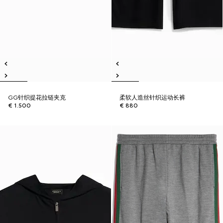
GG针织提花拉链夹克
柔软人造丝针织运动长裤
€ 1.500
€ 880