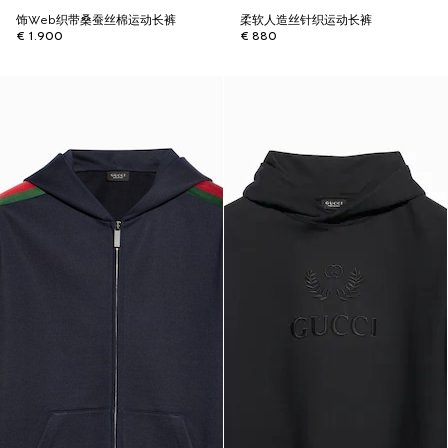
饰Web织带桑蚕丝棉运动长裤
柔软人造丝针织运动长裤
€ 1.900
€ 880