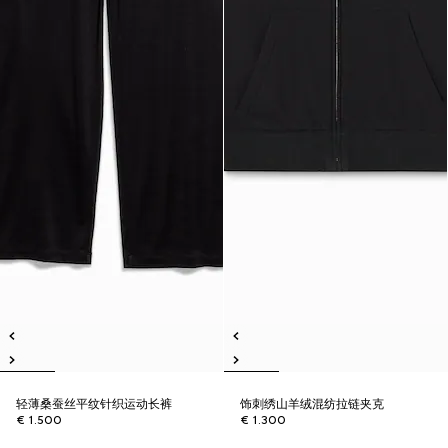
轻薄桑蚕丝平纹针织运动长裤
饰刺绣山羊绒混纺拉链夹克
€ 1.500
€ 1.300