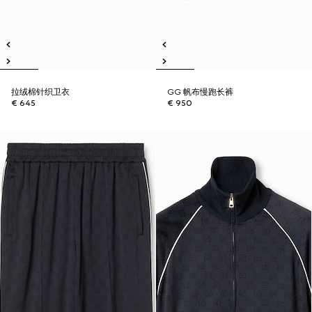
拉绒棉针织卫衣
GG 帆布慢跑长裤
€ 645
€ 950