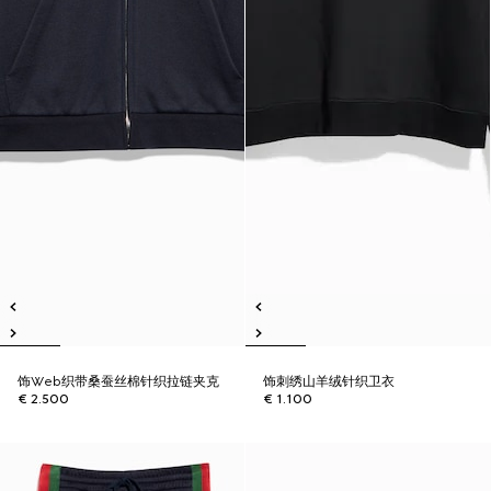
饰Web织带桑蚕丝棉针织拉链夹克
饰刺绣山羊绒针织卫衣
€ 2.500
€ 1.100