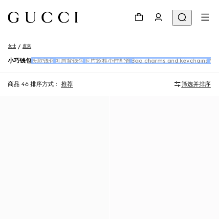
女士
皮夹
小巧钱包
长款钱包
可肩背钱包
卡片袋和小件配饰
Bag charms and keychains
手
商品 46
排序方式：
推荐
筛选并排序