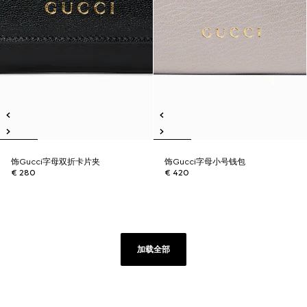
饰Gucci字母双折卡片夹
饰Gucci字母小号钱包
€ 280
€ 420
加载全部