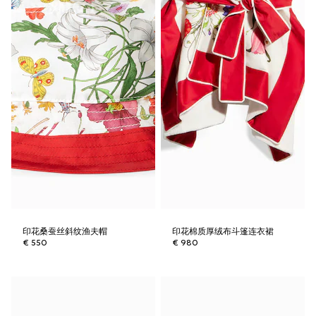
印花桑蚕丝斜纹渔夫帽
印花棉质厚绒布斗篷连衣裙
€ 550
€ 980