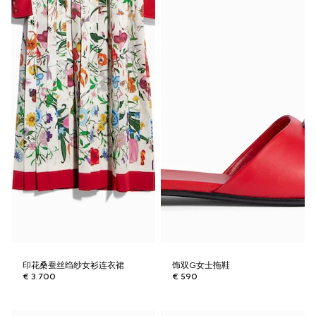
印花桑蚕丝绉纱女衫连衣裙
饰双G女士拖鞋
€ 3.700
€ 590