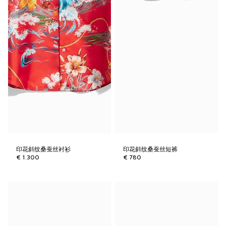
印花斜纹桑蚕丝衬衫
印花斜纹桑蚕丝短裤
€ 1.300
€ 780