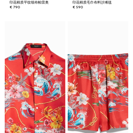
印花棉质平纹细布帕雷奥
印花棉质毛巾布料沙滩毯
€ 790
€ 590