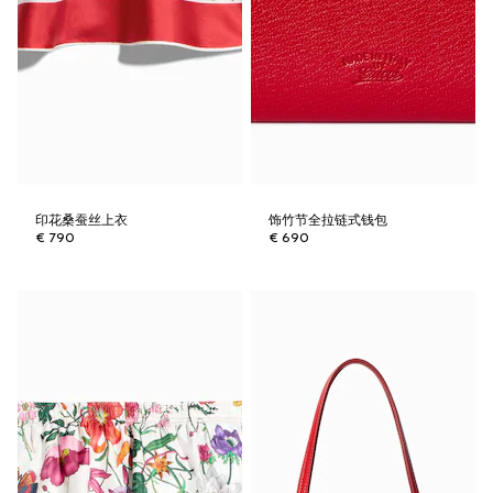
印花桑蚕丝上衣
饰竹节全拉链式钱包
€ 790
€ 690