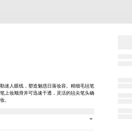
勒迷人眼线，塑造魅惑日落妆容。精细毛毡笔
笔上妆顺滑并可迅速干透，灵活的毡尖笔头确
妆。