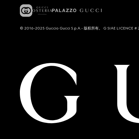
© 2016-2025 Guccio Gucci S.p.A.- 版权所有。 G SIAE LICENCE # 2