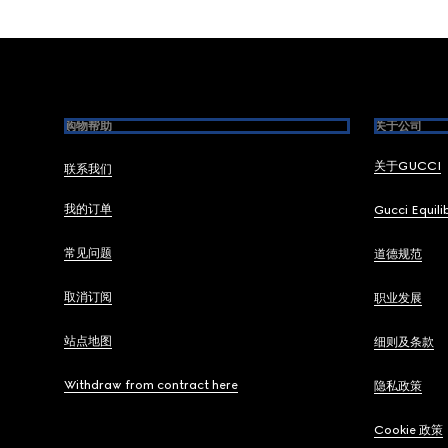
Footer
购物帮助
关于公司
关于GUCCI
联系我们
我的订单
Gucci Equili
常见问题
道德规范
取消订阅
职业发展
站点地图
细则及条款
Withdraw from contract here
隐私政策
Cookie 政策