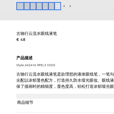
+
2
古驰行云流水眼线液笔
€ 48
产品描述
Style ‎662416 9PEL3 1000
古驰行云流水眼线液笔是款理想的液体眼线笔，一笔勾
尖配以浓郁显色配方，打造持久防水缎光眼妆。眼线液
保了描画时的精细度，显色度高，轻松打造浓郁缎光眼
商品细节