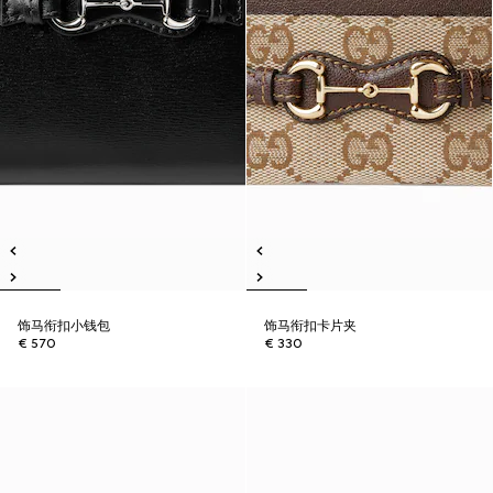
饰马衔扣小钱包
饰马衔扣卡片夹
€ 570
€ 330