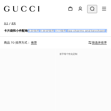
女士
皮夹
卡片袋和小件配饰
长款钱包
可肩背钱包
小巧钱包
Bag charms and keychains
手
商品 70
排序方式：
推荐
筛选并排序
首字母个性化定制