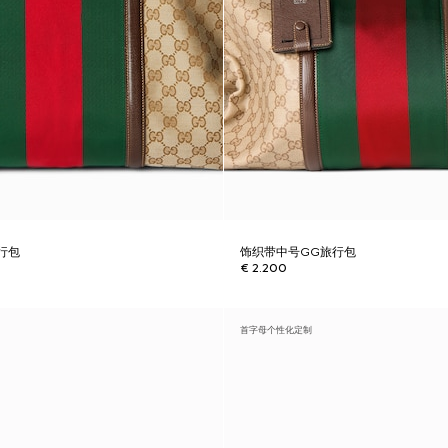
行包
饰织带中号GG旅行包
€ 2.200
首字母个性化定制