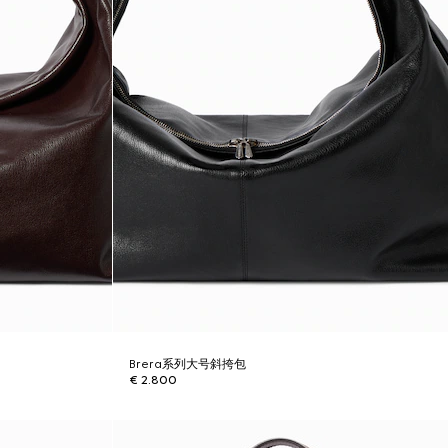
Brera系列大号斜挎包
€ 2.800