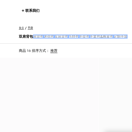
联系我们
女士
手袋
双肩背包
肩背包
迷你包
双肩背包
托特包
手提包
手拿包&晚宴包
定制手袋
商品 16
排序方式：
推荐