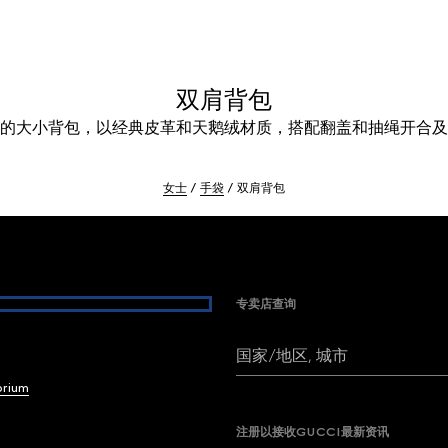
双肩背包
的大小背包，以经典皮革和天鹅绒材质，搭配翻盖和抽绳开合及
女士
手袋
双肩背包
专卖店查询
国家/地区, 城市
brium
注册以接收GUCCI最新资讯