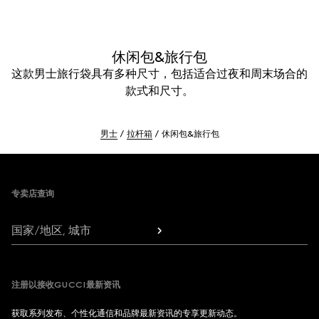
休闲包&旅行包
这款男士旅行袋具有多种尺寸，包括适合过夜和周末场合的
款式和尺寸。
男士
拉杆箱
休闲包&旅行包
Footer
专卖店查询
国家/地区, 城市
注册以接收GUCCI最新资讯
获取系列发布、个性化通信和品牌最新资讯的专享更新动态。