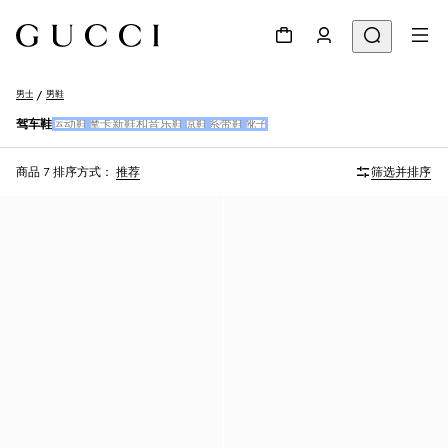
男士
男鞋
驾车鞋
运动鞋
摩卡新鞋和音乐鞋
凉鞋
系带鞋
靴子
商品 7
排序方式：
推荐
筛选并排序