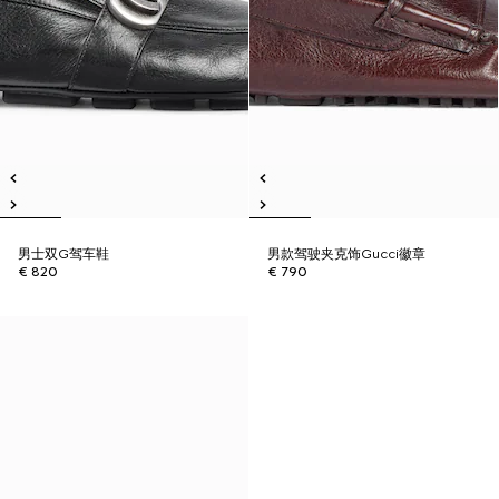
男士双G驾车鞋
男款驾驶夹克饰Gucci徽章
€ 820
€ 790