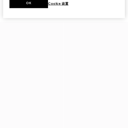
OK
Cookie 设置
饰马衔扣男士驾车鞋
饰织带细节男士驾车鞋
€ 780
€ 750