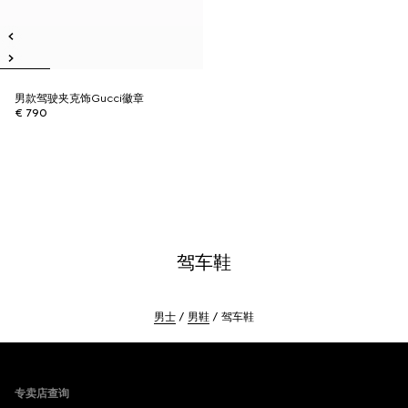
男款驾驶夹克饰Gucci徽章
€ 790
驾车鞋
男士
男鞋
驾车鞋
Footer
专卖店查询