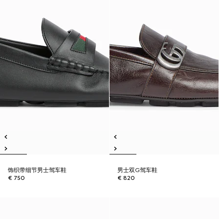
饰织带细节男士驾车鞋
男士双G驾车鞋
€ 750
€ 820