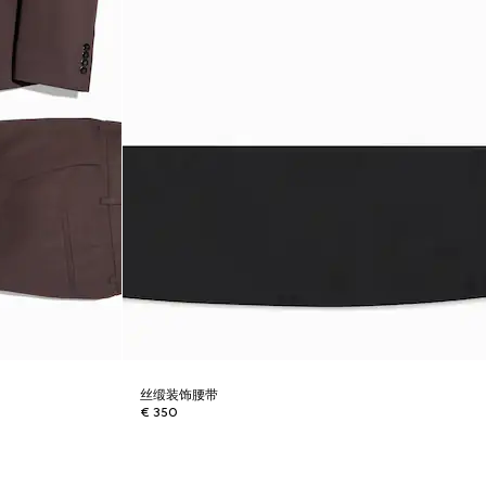
丝缎装饰腰带
€ 350