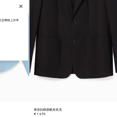
在社交网络上共享
单排扣棉质帆布夹克
€ 1.470