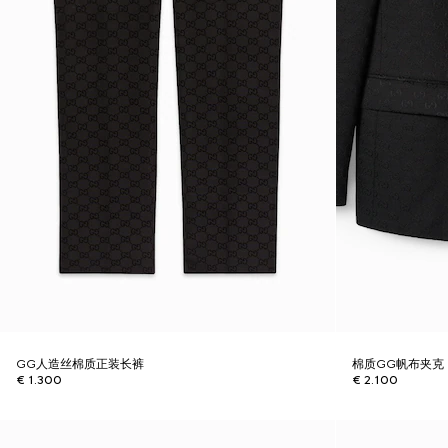
GG人造丝棉质正装长裤
棉质GG帆布夹克
€ 1.300
€ 2.100