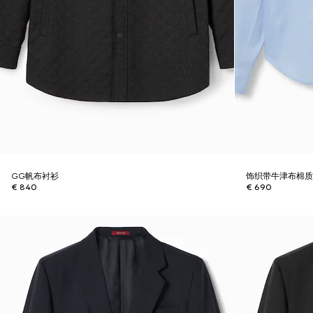
GG帆布衬衫
饰织带牛津布棉
€ 840
€ 690