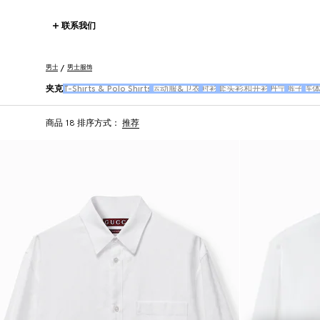
联系我们
男士
男士服饰
夹克
T-Shirts & Polo Shirts
运动服&卫衣
衬衫
套头衫和开衫
丹宁
裤子
连
商品 18
排序方式：
推荐