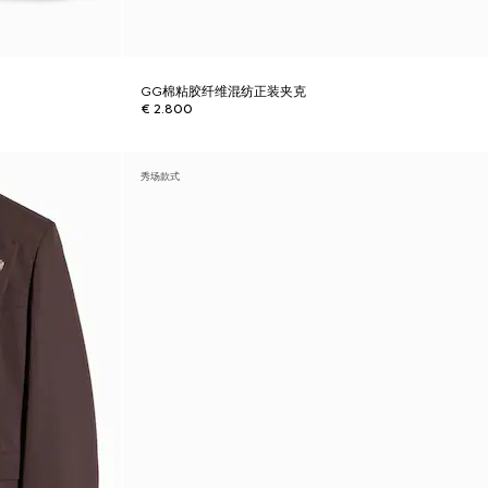
GG棉粘胶纤维混纺正装夹克
€ 2.800
秀场款式