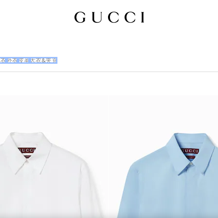
体衣
外衣
皮革
大衣&夹克