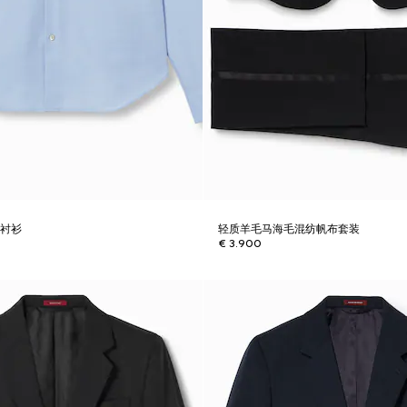
质衬衫
轻质羊毛马海毛混纺帆布套装
€ 3.900