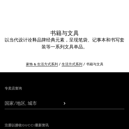
书籍与文具
以当代设计诠释品牌经典元素，呈现笔袋、记事本和书写套
装等一系列文具单品。
家饰 & 生活方式系列
生活方式系列
书籍与文具
Footer
专卖店查询
国家/地区, 城市
注册以接收GUCCI最新资讯