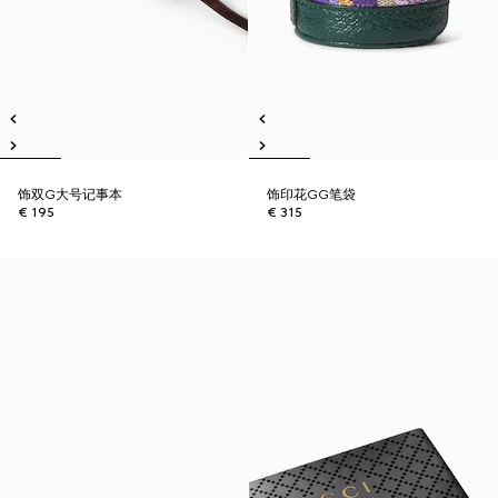
饰双G大号记事本
饰印花GG笔袋
€ 195
€ 315