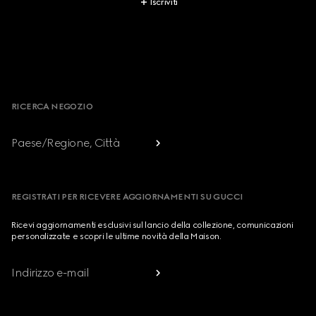
Iscriviti
Footer
RICERCA NEGOZIO
Paese/Regione, Città
REGISTRATI PER RICEVERE AGGIORNAMENTI SU GUCCI
Ricevi aggiornamenti esclusivi sul lancio della collezione, comunicazioni
personalizzate e scopri le ultime novità della Maison.
Indirizzo e-mail