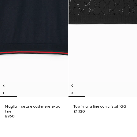
Maglia in seta e cashmere extra
Top in lana fine con cristalli GG
fine
£1,120
£960