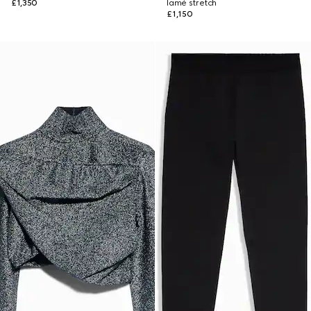
£1,350
lamé stretch
£1,150