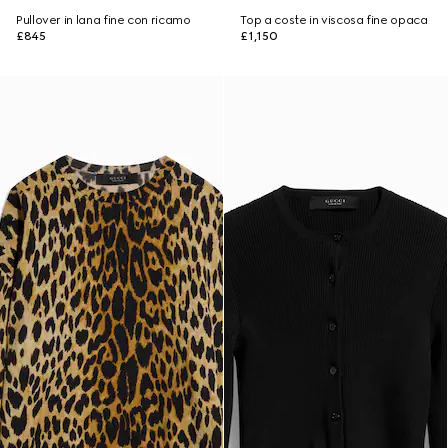
Pullover in lana fine con ricamo
Top a coste in viscosa fine opaca
£845
£1,150