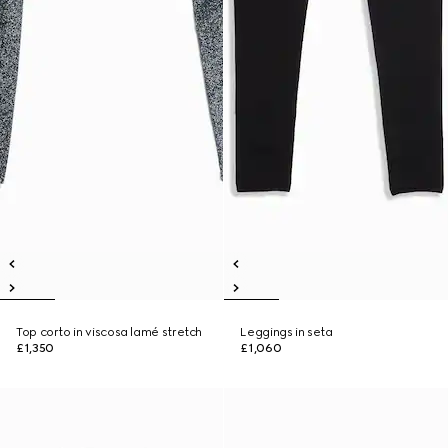
Top corto in viscosa lamé stretch
Leggings in seta
£1,350
£1,060