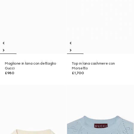
Maglione in lana con dettaglio
Top in lana cashmere con
Gucci
Morsetto
£980
£1,700