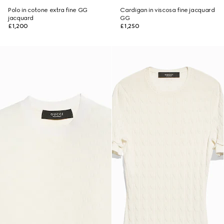
Polo in cotone extra fine GG
Cardigan in viscosa fine jacquard
jacquard
GG
£1,200
£1,250