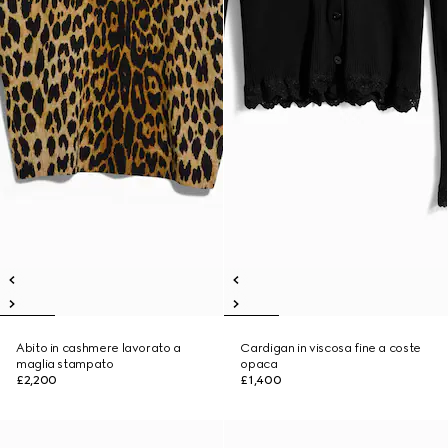
Abito in cashmere lavorato a
Cardigan in viscosa fine a coste
maglia stampato
opaca
£2,200
£1,400