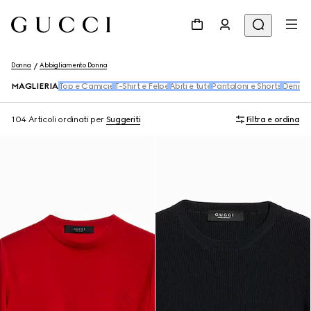
Donna
Abbigliamento Donna
MAGLIERIA
Top e Camicie
T-Shirt e Felpe
Abiti e tute
Pantaloni e Shorts
Denim
104 Articoli
ordinati per
Suggeriti
Filtra e ordina