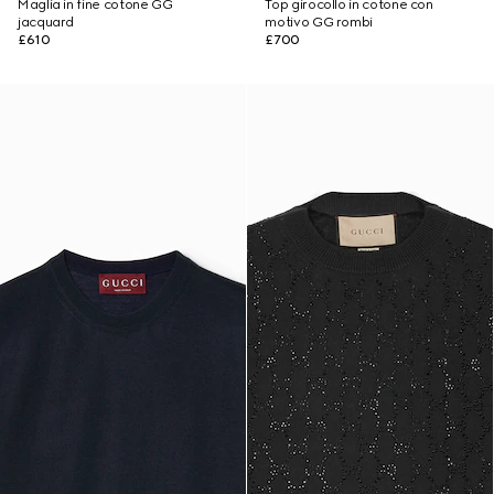
Maglia in fine cotone GG
Top girocollo in cotone con
jacquard
motivo GG rombi
£610
£700