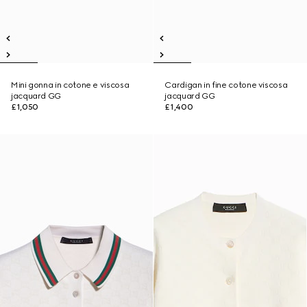
Mini gonna in cotone e viscosa
Cardigan in fine cotone viscosa
jacquard GG
jacquard GG
£1,050
£1,400