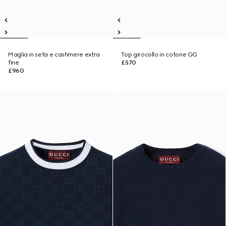
Maglia in seta e cashmere extra
Top girocollo in cotone GG
fine
£570
£960