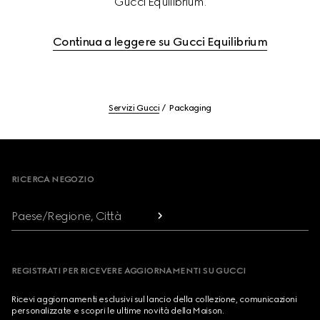
Gucci Equilibrium.
Continua a leggere su Gucci Equilibrium
Servizi Gucci
Packaging
Footer
RICERCA NEGOZIO
Paese/Regione, Città
REGISTRATI PER RICEVERE AGGIORNAMENTI SU GUCCI
Ricevi aggiornamenti esclusivi sul lancio della collezione, comunicazioni
personalizzate e scopri le ultime novità della Maison.