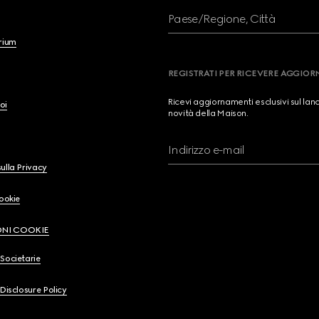
Paese/Regione, Città
brium
REGISTRATI PER RICEVERE AGGIO
Ricevi aggiornamenti esclusivi sul lan
oi
novità della Maison.
Indirizzo e-mail
ulla Privacy
Cookie
ONI COOKIE
Societarie
 Disclosure Policy