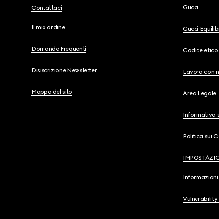
Gucci
Contattaci
Il mio ordine
Gucci Equili
Domande Frequenti
Codice etico
Disiscrizione Newsletter
Lavora con n
Mappa del sito
Area Legale
Informativa s
Politica sui 
IMPOSTAZI
Informazioni 
Vulnerability