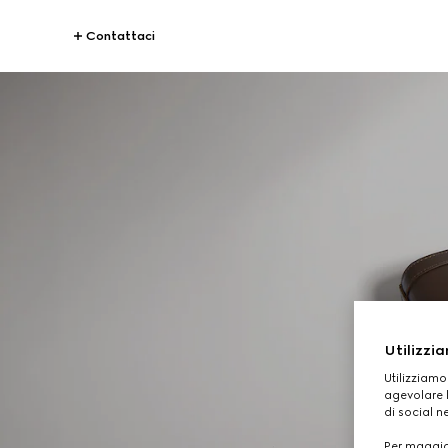
Contattaci
Utilizzia
Utilizziamo
agevolare l
di social n
Per maggior