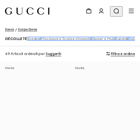
Donna
Scarpe Donna
DÉCOLLETÉ
Sneaker
Mocassini e Scarpe stringate
Slipper e Mule
Sandali
Slider
B
49 Articoli
ordinati per
Suggeriti
Filtra e ordina
Novità
Novità