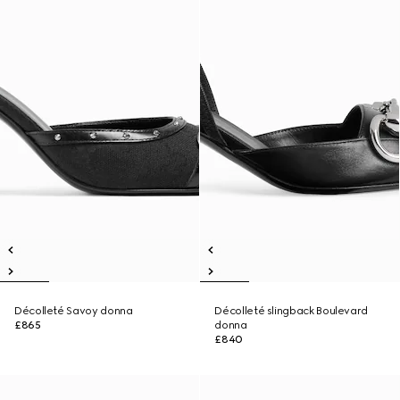
Décolleté Savoy donna
Décolleté slingback Boulevard
£865
donna
£840