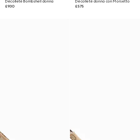
Décolleté Bombshell donna
Décolleté donna con Morsetto
£930
£575