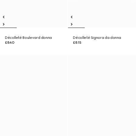
Décolleté Boulevard donna
Décolleté Signora da donna
£840
£815