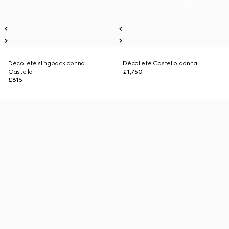
Décolleté slingback donna
Décolleté Castello donna
Castello
£1,750
£815