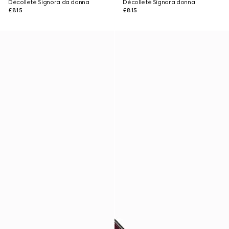
Décolleté Signora da donna
Décolleté Signora donna
£815
£815