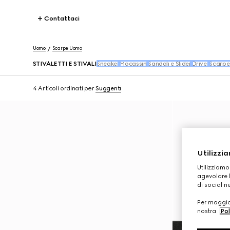
Contattaci
Uomo
Scarpe Uomo
STIVALETTI E STIVALI
Sneaker
Mocassini
Sandali e Slider
Driver
Scarpe
4 Articoli
ordinati per
Suggeriti
Utilizzia
Utilizziamo
agevolare l
di social n
Per maggior
nostra
Pol