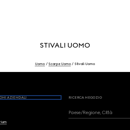
STIVALI UOMO
Uomo
Scarpe Uomo
Stivali Uomo
ONI AZIENDALI
RICERCA NEGOZIO
Paese/Regione, Città
brium