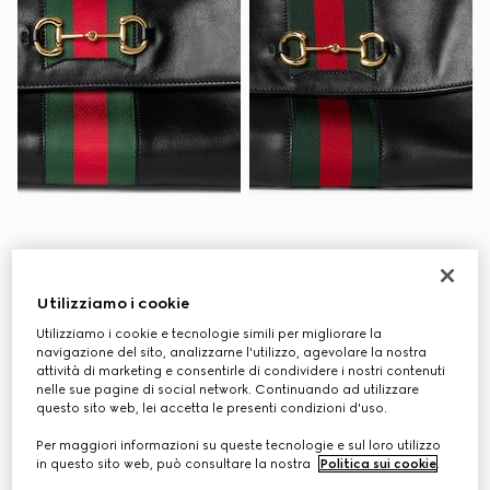
Borsa a mano Paparazzo
Borsa a mano Paparazzo
misura media
misura grande
Utilizziamo i cookie
£2,560
£2,830
Utilizziamo i cookie e tecnologie simili per migliorare la
navigazione del sito, analizzarne l'utilizzo, agevolare la nostra
attività di marketing e consentirle di condividere i nostri contenuti
nelle sue pagine di social network. Continuando ad utilizzare
questo sito web, lei accetta le presenti condizioni d'uso.
Personalizza con le iniziali
Personalizza con le iniziali
Per maggiori informazioni su queste tecnologie e sul loro utilizzo
in questo sito web, può consultare la nostra
Politica sui cookie
.