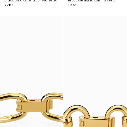
Bracciale a catena con Morsetto
Bracciale rigido con Morsetto
£710
£865