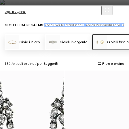
Gioielli & Orologi
GIOIELLI DA REGALARE
Regali per lei
Regali per lui
Regali Personalizzabili
Frag
Gioielli in oro
Gioielli in argento
Gioielli fashio
156 Articoli
ordinati per
Suggeriti
Filtra e ordina