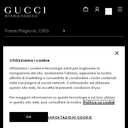
Footer
RICERCA NEGOZIO
Paese/Regione, Città
REGISTRATI PER RICEVERE AGGIORNAMENTI SU GUCCI
Utilizziamo i cookie
Ricevi aggiornamenti esclusivi sul lancio della collezione, comunicazioni
Utilizziamo i cookie e tecnologie simili per migliorare la
personalizzate e scopri le ultime novità della Maison.
navigazione del sito, analizzarne l'utilizzo, agevolare la nostra
attività di marketing e consentirle di condividere i nostri contenuti
Indirizzo e-mail
nelle sue pagine di social network. Continuando ad utilizzare
questo sito web, lei accetta le presenti condizioni d'uso.
Per maggiori informazioni su queste tecnologie e sul loro utilizzo
in questo sito web, può consultare la nostra
Politica sui cookie
.
OK
IMPOSTAZIONI COOKIE
POSSIAMO AIUTARTI?