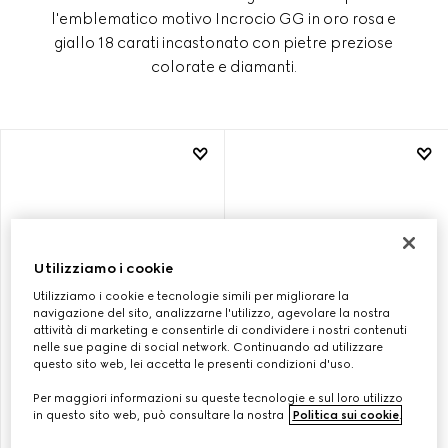
l'emblematico motivo Incrocio GG in oro rosa e
giallo 18 carati incastonato con pietre preziose
colorate e diamanti.
Utilizziamo i cookie
Utilizziamo i cookie e tecnologie simili per migliorare la
navigazione del sito, analizzarne l'utilizzo, agevolare la nostra
attività di marketing e consentirle di condividere i nostri contenuti
nelle sue pagine di social network. Continuando ad utilizzare
questo sito web, lei accetta le presenti condizioni d'uso.
Per maggiori informazioni su queste tecnologie e sul loro utilizzo
COLLANA GUCCI
ORECCHINI GUCCI
in questo sito web, può consultare la nostra
Politica sui cookie
.
INTERLOCKING ORO 18K CON
INTERLOCKING ORO 18K
PENDENTE