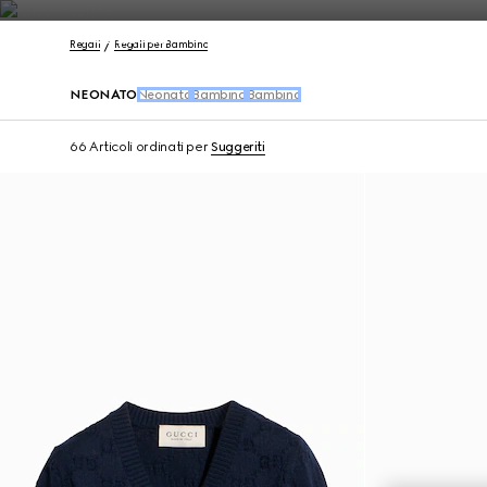
Contattaci
Regali
Regali per Bambino
NEONATO
Neonata
Bambino
Bambina
66 Articoli
ordinati per
Suggeriti