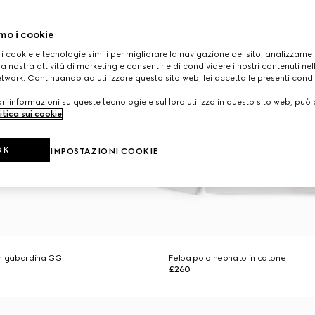
mo i cookie
 i cookie e tecnologie simili per migliorare la navigazione del sito, analizzarne l'
a nostra attività di marketing e consentirle di condividere i nostri contenuti ne
etwork. Continuando ad utilizzare questo sito web, lei accetta le presenti condi
i informazioni su queste tecnologie e sul loro utilizzo in questo sito web, può 
itica sui cookie
.
OK
IMPOSTAZIONI COOKIE
in gabardina GG
Felpa polo neonato in cotone
£260