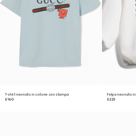
T-shirt neonato in cotone con stampa
Felpa neonato in
£160
£225