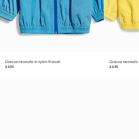
Giacca neonato in nylon froissé
Giacca neonato i
£435
£435