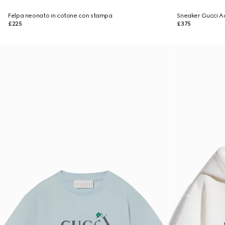
Felpa neonato in cotone con stampa
Sneaker Gucci A
£225
£375