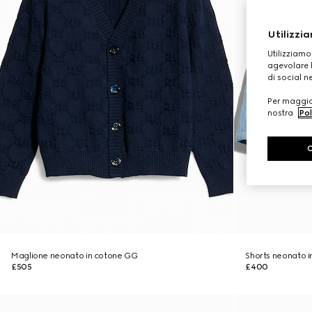
Utilizzia
Utilizziamo
agevolare l
di social n
Per maggior
nostra
Pol
Maglione neonato in cotone GG
Shorts neonato 
£505
£400