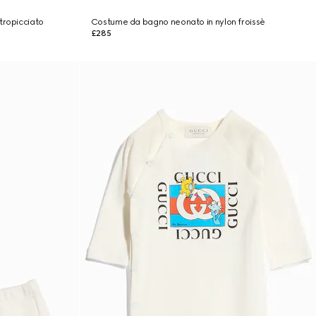
tropicciato
Costume da bagno neonato in nylon froissè
£285