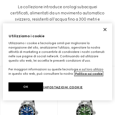
La collezione introduce orologi subacquei
certificati, alimentati da un movimento automatico
svizzero, resistenti all'acqua fino a 300 metri e
definiti da un fondello inciso con motivo rosa dei
venti, un omaggio al mondo nautico. La linea Gucci
Utilizziamo i cookie
Dive include anche modelli al quarzo con bracciali
Utilizziamo i cookie e tecnologie simili per migliorare la
in acciaio e cinturini sportivi in gomma abbinati a un
navigazione del sito, analizzarne l'utilizzo, agevolare la nostra
quadrante a tinta unita nero.
attività di marketing e consentirle di condividere i nostri contenuti
nelle sue pagine di social network. Continuando ad utilizzare
questo sito web, lei accetta le presenti condizioni d'uso.
Per maggiori informazioni su queste tecnologie e sul loro utilizzo
in questo sito web, può consultare la nostra
Politica sui cookie
.
OK
IMPOSTAZIONI COOKIE