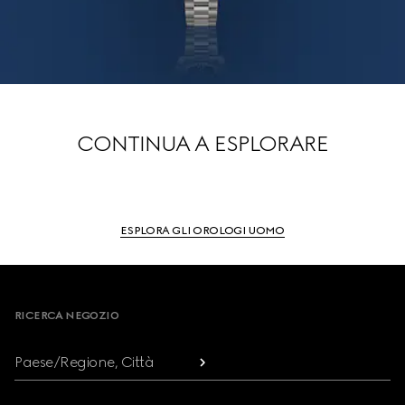
CONTINUA A ESPLORARE
ESPLORA GLI OROLOGI UOMO
Footer
RICERCA NEGOZIO
Paese/Regione, Città