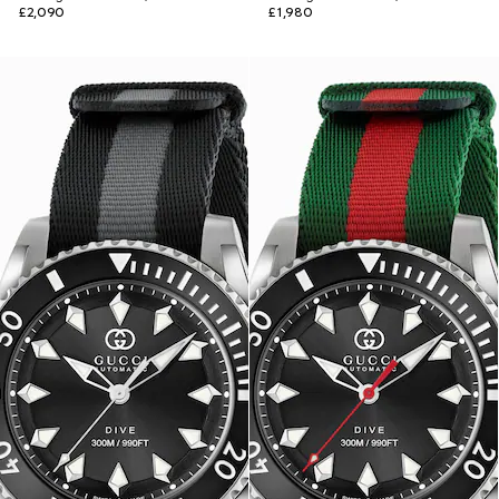
£2,090
£1,980