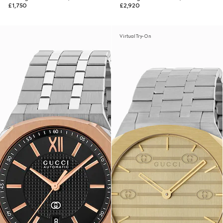
£1,750
£2,920
Virtual Try-On