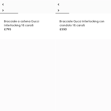
Bracciale a catena Gucci
Bracciale Gucci Interlocking con
Interlocking 18 carati
ciondolo 18 carati
£795
£550