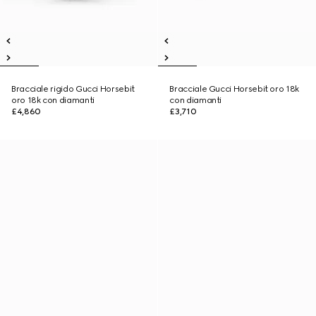
Bracciale rigido Gucci Horsebit
Bracciale Gucci Horsebit oro 18k
oro 18k con diamanti
con diamanti
£4,860
£3,710