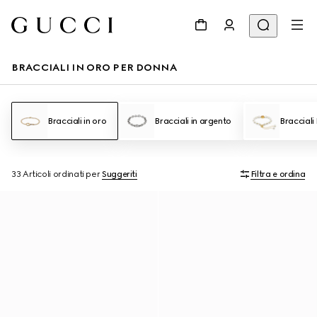
BRACCIALI IN ORO PER DONNA
Bracciali in oro
Bracciali in argento
Bracciali
33 Articoli
ordinati per
Suggeriti
Filtra e ordina