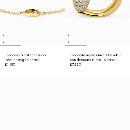
Bracciale a catena Gucci
Bracciale rigido Gucci Horsebit
Interlocking 18 carati
con diamanti in oro 18 carati
£1,150
£7,850