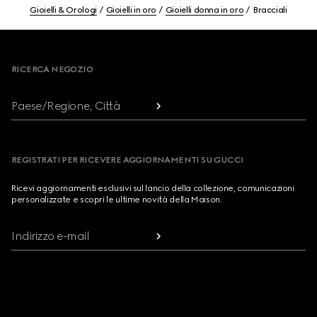
Gioielli & Orologi
Gioielli in oro
Gioielli donna in oro
Bracciali
Footer
RICERCA NEGOZIO
Paese/Regione, Città
REGISTRATI PER RICEVERE AGGIORNAMENTI SU GUCCI
Ricevi aggiornamenti esclusivi sul lancio della collezione, comunicazioni
personalizzate e scopri le ultime novità della Maison.
Indirizzo e-mail