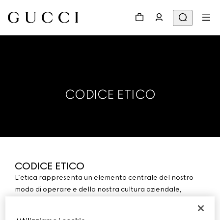
CODICE ETICO
CODICE ETICO
L’etica rappresenta un elemento centrale del nostro
modo di operare e della nostra cultura aziendale,
fondata sull’integrità. Per Kering rappresenta un forte
impegno morale nonché un elemento di affidabilità