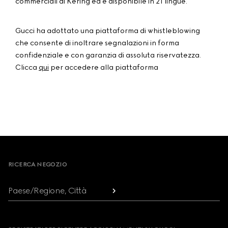
commerciali di Kering ed è disponibile in 21 lingue.
Gucci ha adottato una piattaforma di whistleblowing
che consente di inoltrare segnalazioni in forma
confidenziale e con garanzia di assoluta riservatezza.
Clicca
qui
per accedere alla piattaforma
Footer
RICERCA NEGOZIO
Paese/Regione, Città