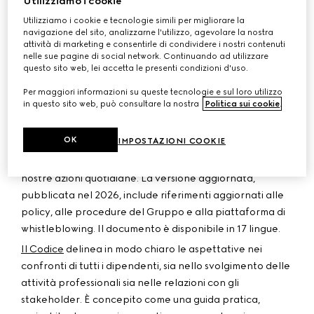
Utilizziamo i cookie
indispensabile per la crescita sostenibile del business.
Utilizziamo i cookie e tecnologie simili per migliorare la
Questa cultura si fonda sul rispetto delle leggi e dei
navigazione del sito, analizzarne l'utilizzo, agevolare la nostra
regolamenti, oltre che sull’impegno quotidiano di
attività di marketing e consentirle di condividere i nostri contenuti
ciascun dipendente verso i valori del Gruppo. Kering
nelle sue pagine di social network. Continuando ad utilizzare
questo sito web, lei accetta le presenti condizioni d'uso.
adotta una politica di tolleranza zero nei confronti della
corruzione e di qualsiasi violazione dei principi di
Per maggiori informazioni su queste tecnologie e sul loro utilizzo
in questo sito web, può consultare la nostra
Politica sui cookie
.
integrità.
Dal 2005, sulla scia della Carta Etica adottata nel 1996,
OK
IMPOSTAZIONI COOKIE
il Codice Etico di Kering definisce i principi fondamentali
che costituiscono il quadro di riferimento e guidano le
nostre azioni quotidiane. La versione aggiornata,
pubblicata nel 2026, include riferimenti aggiornati alle
policy, alle procedure del Gruppo e alla piattaforma di
whistleblowing. Il documento è disponibile in 17 lingue.
Il Codice
delinea in modo chiaro le aspettative nei
confronti di tutti i dipendenti, sia nello svolgimento delle
attività professionali sia nelle relazioni con gli
stakeholder. È concepito come una guida pratica,