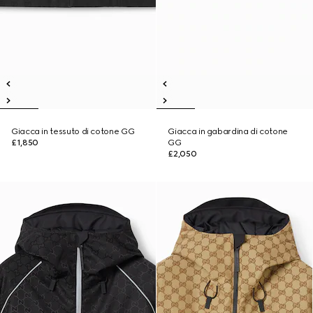
Giacca in tessuto di cotone GG
Giacca in gabardina di cotone
£1,850
GG
£2,050