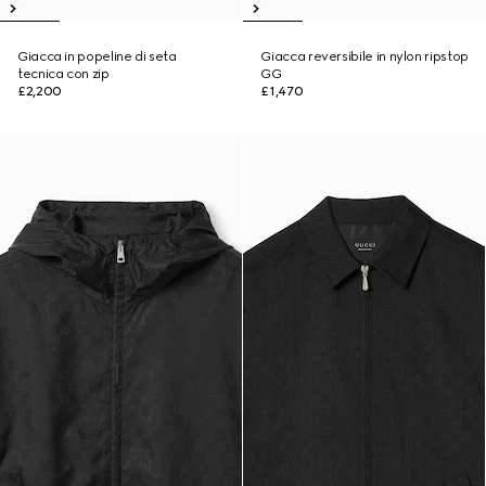
Giacca in popeline di seta
Giacca reversibile in nylon ripstop
tecnica con zip
GG
£2,200
£1,470