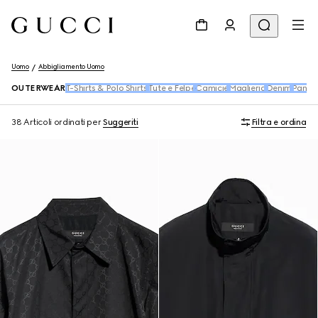
Uomo
Abbigliamento Uomo
OUTERWEAR
T-Shirts & Polo Shirts
Tute e Felpe
Camicie
Maglieria
Denim
Pantal
38 Articoli
ordinati per
Suggeriti
Filtra e ordina