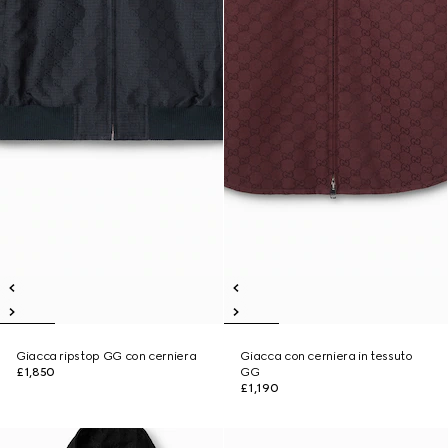
Giacca ripstop GG con cerniera
Giacca con cerniera in tessuto
£1,850
GG
£1,190