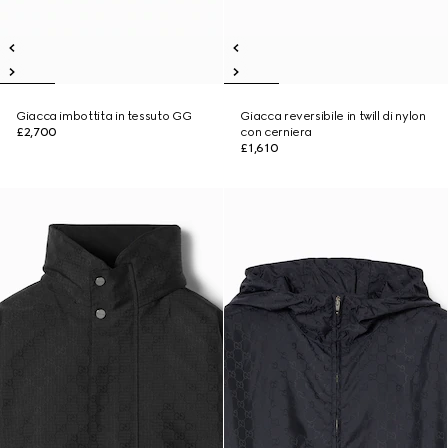
Giacca imbottita in tessuto GG
Giacca reversibile in twill di nylon
£2,700
con cerniera
£1,610