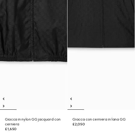
Giacca in nylon GG jacquard con
Giacca con cerniera in lana GG
cerniera
£2,050
£1,650