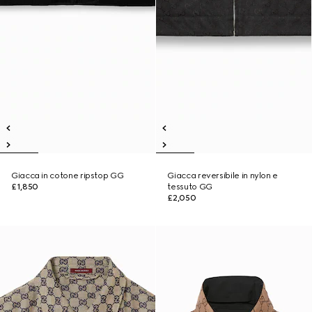
Giacca in cotone ripstop GG
Giacca reversibile in nylon e
£1,850
tessuto GG
£2,050