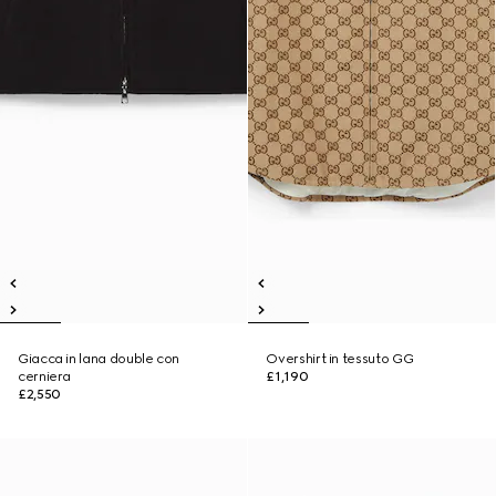
Giacca in lana double con
Overshirt in tessuto GG
cerniera
£1,190
£2,550