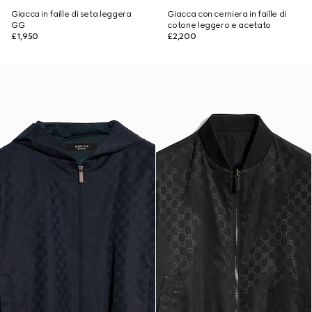
Giacca in faille di seta leggera
Giacca con cerniera in faille di
GG
cotone leggero e acetato
£1,950
£2,200