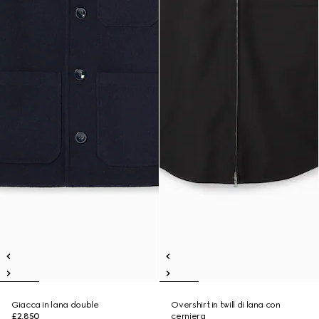
Giacca in lana double
Overshirt in twill di lana con
£2,850
cerniera