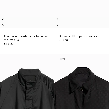
Giacca in tessuto di misto lino con
Giacca in GG ripstop reversibile
motivo GG
£1,470
£1,850
Novità