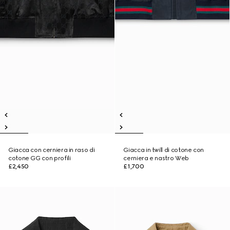
Giacca con cerniera in raso di
Giacca in twill di cotone con
cotone GG con profili
cerniera e nastro Web
£2,450
£1,700