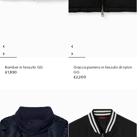
Bomber in tessuto GG
Giacca piumino in tessuto di nylon
£1,850
GG
£2,200