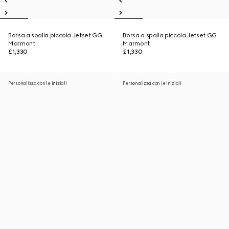
Borsa a spalla piccola Jetset GG
Borsa a spalla piccola Jetset GG
Marmont
Marmont
£1,330
£1,330
Personalizza con le iniziali
Personalizza con le iniziali