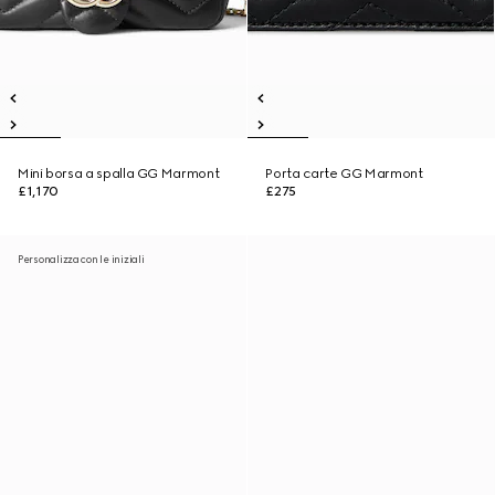
Mini borsa a spalla GG Marmont
Porta carte GG Marmont
£1,170
£275
Personalizza con le iniziali