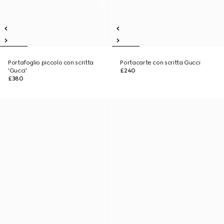
Portafoglio piccolo con scritta
Portacarte con scritta Gucci
'Gucci'
£240
£380