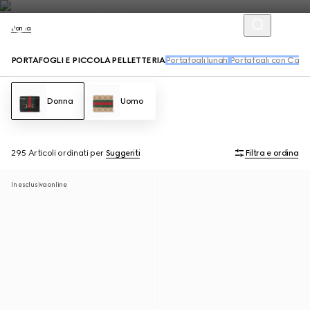
Donna
PORTAFOGLI E PICCOLA PELLETTERIA
Portafogli lunghi
Portafogli con Cate
Donna
Uomo
295 Articoli
ordinati per
Suggeriti
Filtra e ordina
In esclusiva online