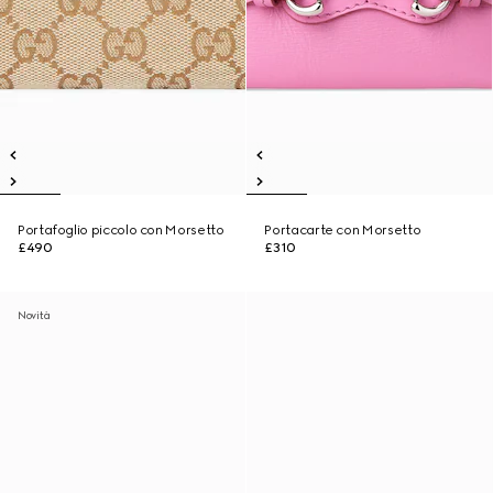
Portafoglio piccolo con Morsetto
Portacarte con Morsetto
£490
£310
Novità