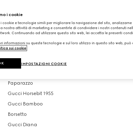
mo i cookie
acquista per linea
visualizza tutte le borse
 i cookie e tecnologie simili per migliorare la navigazione del sito, analizzarne l'
a nostra attività di marketing e consentirle di condividere i nostri contenuti ne
Gucci Giglio
etwork. Continuando ad utilizzare questo sito web, lei accetta le presenti condi
GG Marmont
i informazioni su queste tecnologie e sul loro utilizzo in questo sito web, può 
itica sui cookie
.
Gucci Jackie
Ophidia
OK
IMPOSTAZIONI COOKIE
Dionysus
Paparazzo
Gucci Horsebit 1955
Gucci Bamboo
Borsetto
Gucci Diana