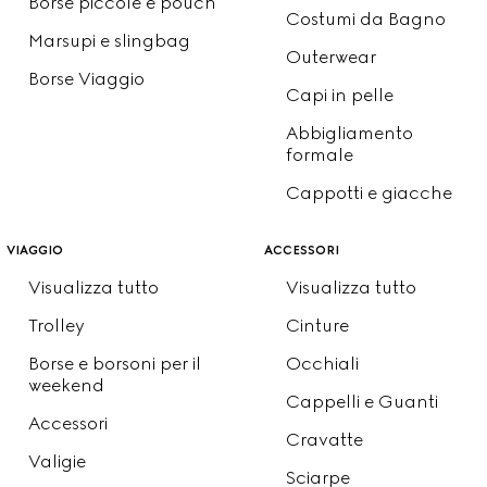
Borse piccole e pouch
Costumi da Bagno
Marsupi e slingbag
Outerwear
Borse Viaggio
Capi in pelle
Abbigliamento
formale
Cappotti e giacche
viaggio
accessori
Visualizza tutto
Visualizza tutto
Trolley
Cinture
Borse e borsoni per il
Occhiali
weekend
Cappelli e Guanti
Accessori
Cravatte
Valigie
Sciarpe