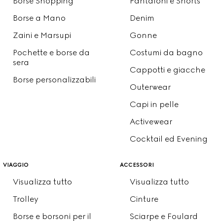
Borse Shopping
Pantaloni e Shorts
Borse a Mano
Denim
Zaini e Marsupi
Gonne
Pochette e borse da
Costumi da bagno
sera
Cappotti e giacche
Borse personalizzabili
Outerwear
Capi in pelle
Activewear
Cocktail ed Evening
viaggio
accessori
Visualizza tutto
Visualizza tutto
Trolley
Cinture
Borse e borsoni per il
Sciarpe e Foulard