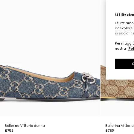
Utilizzia
Utilizziamo
agevolare l
di social n
Per maggior
nostra
Pol
Ballerina Vittoria donna
Ballerina Vittori
£785
£785