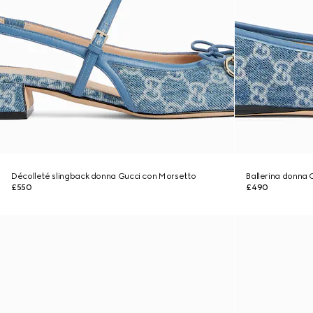
Décolleté slingback donna Gucci con Morsetto
Ballerina donna 
£550
£490