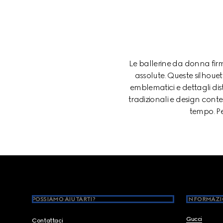
Le ballerine da donna firm
assolute. Queste silhoue
emblematici e dettagli dist
tradizionali e design cont
tempo. Pe
Footer
POSSIAMO AIUTARTI?
INFORMAZI
Gucci
Contattaci