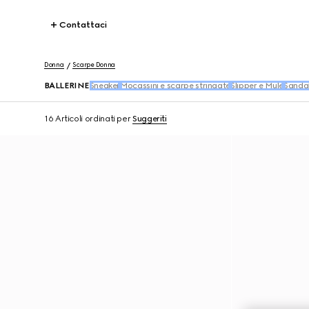
Contattaci
Donna
Scarpe Donna
BALLERINE
Sneaker
Mocassini e scarpe stringate
Slipper e Mule
Sandal
16 Articoli
ordinati per
Suggeriti