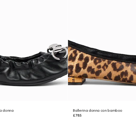
da donna
Ballerina donna con bamboo
£785