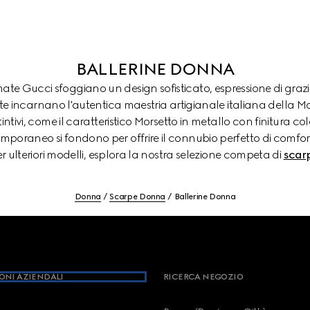
BALLERINE DONNA
ate Gucci sfoggiano un design sofisticato, espressione di graz
tte incarnano l'autentica maestria artigianale italiana della Ma
intivi, come il caratteristico Morsetto in metallo con finitura c
emporaneo si fondono per offrire il connubio perfetto di comfo
r ulteriori modelli, esplora la nostra selezione competa di
scar
Donna
Scarpe Donna
Ballerine Donna
ONI AZIENDALI
RICERCA NEGOZIO