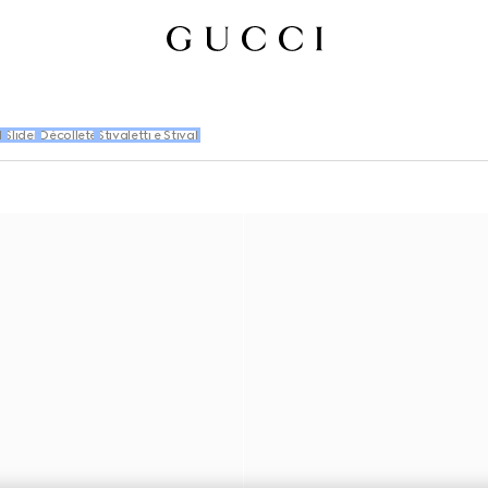
i
Slider
Décolleté
Stivaletti e Stivali