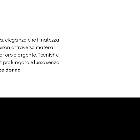
ia, eleganza e raffinatezza
ison attraverso materiali
olor oro o argento. Tecniche
rt prolungato e lusso senza
pe donna
.