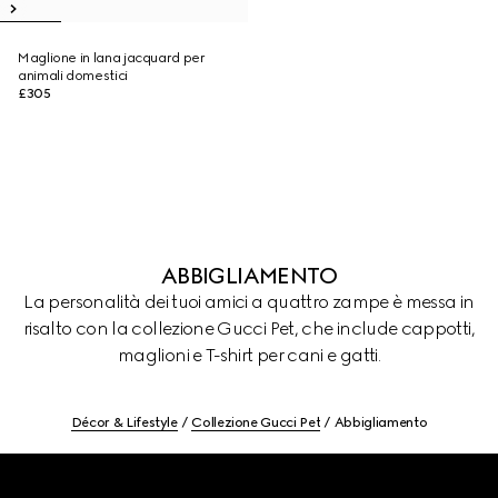
Maglione in lana jacquard per
animali domestici
£305
ABBIGLIAMENTO
La personalità dei tuoi amici a quattro zampe è messa in
risalto con la collezione Gucci Pet, che include cappotti,
maglioni e T-shirt per cani e gatti.
Décor & Lifestyle
Collezione Gucci Pet
Abbigliamento
Footer