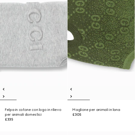
Felpa in cotone con logo in rilievo
Maglione per animali in lana
per animali domestici
£305
£335