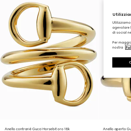
Utilizzia
Utilizziamo
agevolare l
di social n
Per maggior
nostra
Pol
Anello contrarié Gucci Horsebit oro 18k
Anello aperto Gu