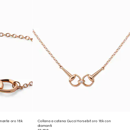
amante oro 18k
Collana a catena Gucci Horsebit oro 18k con
diamanti