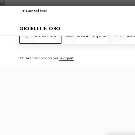
Contattaci
GIOIELLI IN ORO
Gioielli in oro
Gioielli in argento
Gioie
131 Articoli
ordinati per
Suggeriti