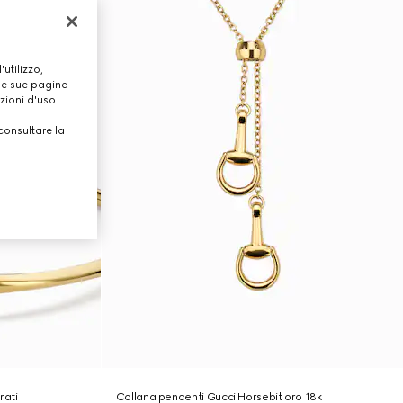
utilizzo,
lle sue pagine
zioni d'uso.
consultare la
rati
Collana pendenti Gucci Horsebit oro 18k