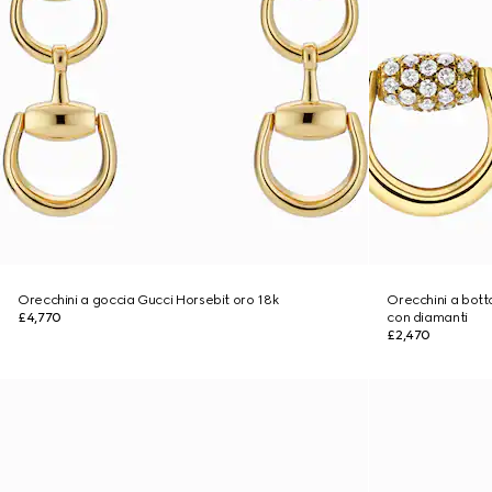
Orecchini a goccia Gucci Horsebit oro 18k
Orecchini a bott
£4,770
con diamanti
£2,470