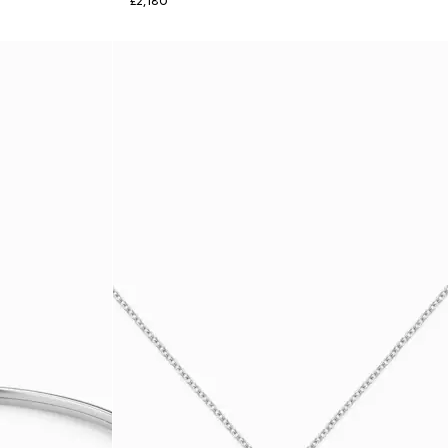
£2,180