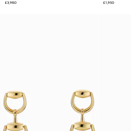
£3,980
£1,950