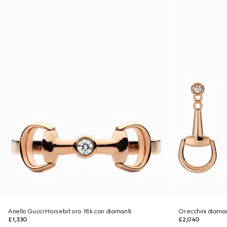
Anello Gucci Horsebit oro 18k con diamanti
Orecchini diaman
£1,330
£2,040