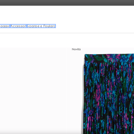
iaggio
Accessori
Sciarpe e Foulard
Novità