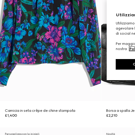
Utilizzia
Utilizziamo
agevolare l
di social n
Per maggior
nostra
Pol
Camicia in seta crêpe de chine stampata
Borsa a spalla 
£1,400
£2,210
Personalizza con le iniziali
Novità