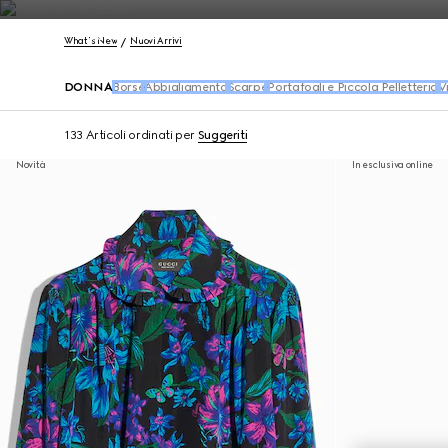
Contattaci
What's New
Nuovi Arrivi
DONNA
Borse
Abbigliamento
Scarpe
Portafogli e Piccola Pelletteria
V
133 Articoli
ordinati per
Suggeriti
Novità
In esclusiva online