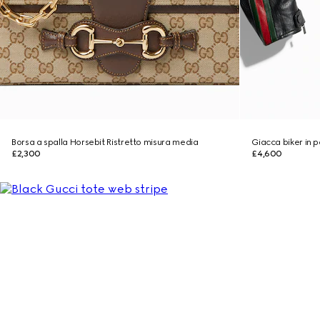
Borsa a spalla Horsebit Ristretto misura media
Giacca biker in 
£2,300
£4,600