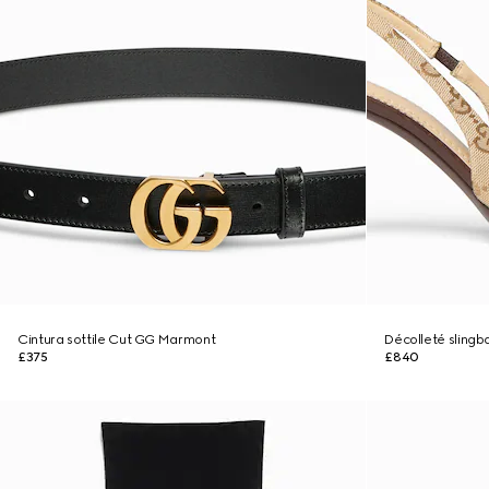
Cintura sottile Cut GG Marmont
Décolleté sling
£375
£840