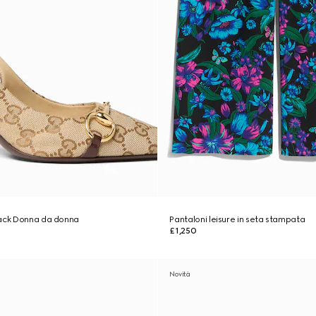
back Donna da donna
Pantaloni leisure in seta stampata
£1,250
Novità