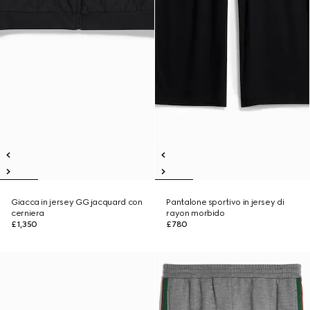
Giacca in jersey GG jacquard con
Pantalone sportivo in jersey di
cerniera
rayon morbido
£1,350
£780