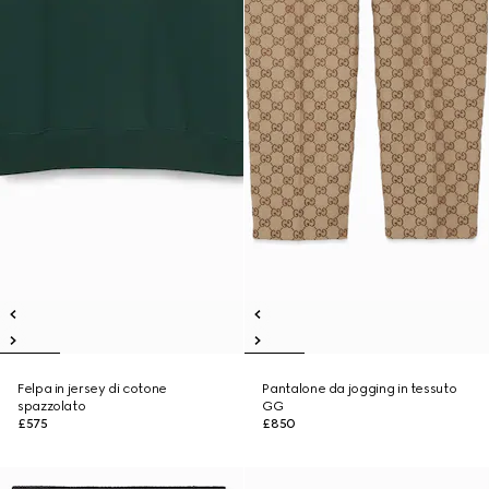
Felpa in jersey di cotone
Pantalone da jogging in tessuto
spazzolato
GG
£575
£850