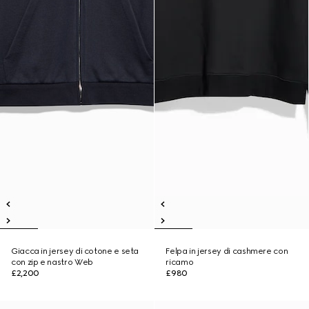
Giacca in jersey di cotone e seta
Felpa in jersey di cashmere con
con zip e nastro Web
ricamo
£2,200
£980