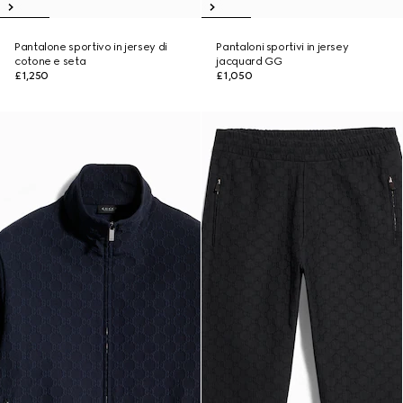
Pantalone sportivo in jersey di
Pantaloni sportivi in jersey
cotone e seta
jacquard GG
£1,250
£1,050