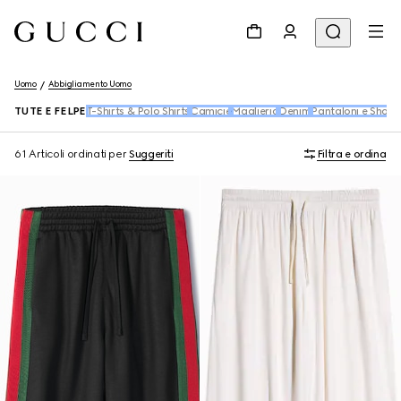
Uomo
Abbigliamento Uomo
TUTE E FELPE
T-Shirts & Polo Shirts
Camicie
Maglieria
Denim
Pantaloni e Short
61 Articoli
ordinati per
Suggeriti
Filtra e ordina