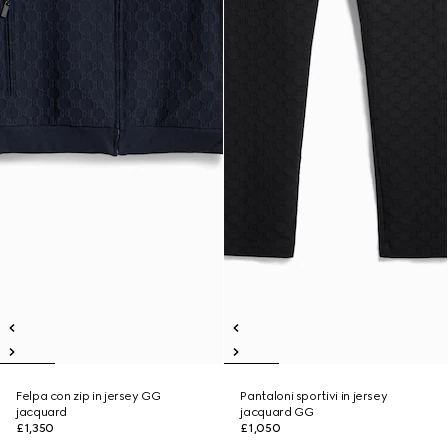
Felpa con zip in jersey GG
Pantaloni sportivi in jersey
jacquard
jacquard GG
£1,350
£1,050