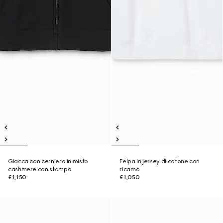
Giacca con cerniera in misto
Felpa in jersey di cotone con
cashmere con stampa
ricamo
£1,150
£1,050