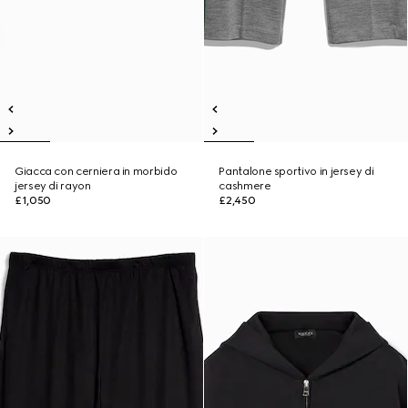
Giacca con cerniera in morbido
Pantalone sportivo in jersey di
jersey di rayon
cashmere
£1,050
£2,450