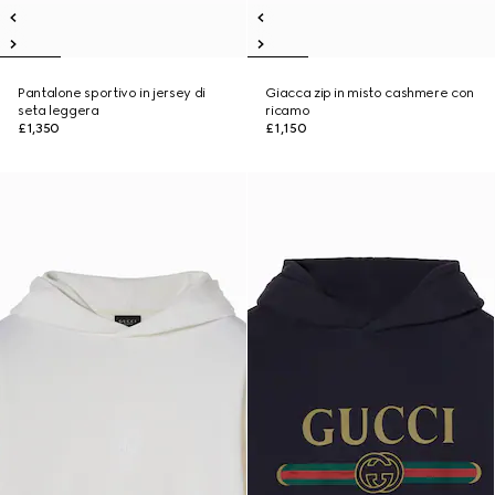
Pantalone sportivo in jersey di
Giacca zip in misto cashmere con
seta leggera
ricamo
£1,350
£1,150