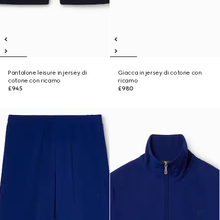
Pantalone leisure in jersey di
Giacca in jersey di cotone con
cotone con ricamo
ricamo
£945
£980