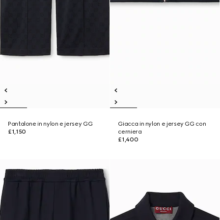
Pantalone in nylon e jersey GG
Giacca in nylon e jersey GG con
£1,150
cerniera
£1,400