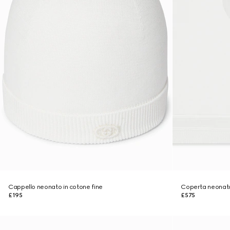
Cappello neonato in cotone fine
Coperta neonato
£195
£575