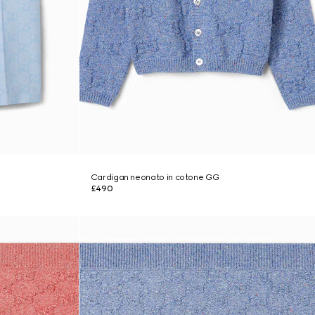
d
Cardigan neonato in cotone GG
£490