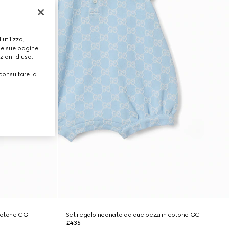
utilizzo,
lle sue pagine
zioni d'uso.
consultare la
 cotone GG
Set regalo neonato da due pezzi in cotone GG
£435