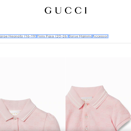
arpe Neonato (16-19)
Primi Passi (20-26)
Borse Mamma
Accessori