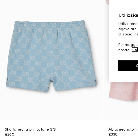
Utilizzia
Utilizziamo
agevolare l
di social n
Per maggior
nostra
Pol
Shorts neonato in cotone GG
Abito neonato i
£260
£330