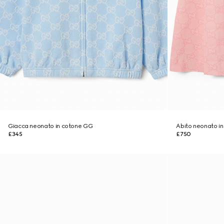
Giacca neonato in cotone GG
Abito neonato i
£345
£750