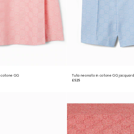
n cotone GG
Tuta neonato in cotone GG jacquar
£525