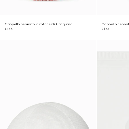
Cappello neonato in cotone GG jacquard
Cappello neonat
£145
£145