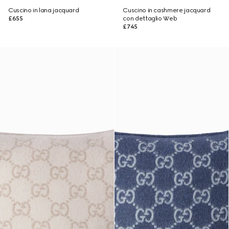
Cuscino in lana jacquard
Cuscino in cashmere jacquard
£655
con dettaglio Web
£745