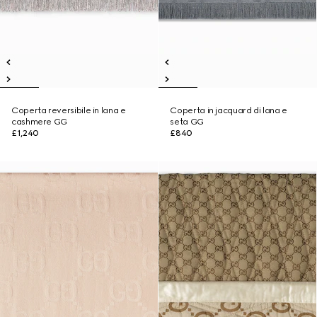
Coperta reversibile in lana e
Coperta in jacquard di lana e
cashmere GG
seta GG
£1,240
£840