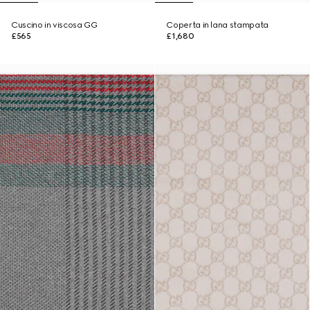
Cuscino in viscosa GG
Coperta in lana stampata
£565
£1,680