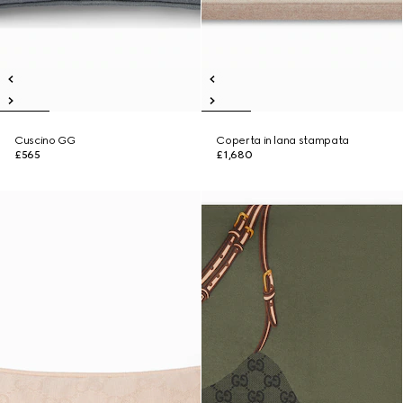
Cuscino GG
Coperta in lana stampata
£565
£1,680