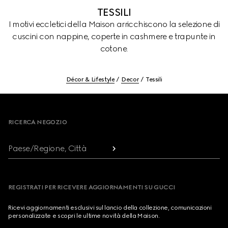
TESSILI
I motivi eccletici della Maison arricchiscono la selezione di
cuscini con nappine, coperte in cashmere e trapunte in
cotone.
Décor & Lifestyle
Decor
Tessili
Footer
RICERCA NEGOZIO
Paese/Regione, Città
REGISTRATI PER RICEVERE AGGIORNAMENTI SU GUCCI
Ricevi aggiornamenti esclusivi sul lancio della collezione, comunicazioni
personalizzate e scopri le ultime novità della Maison.