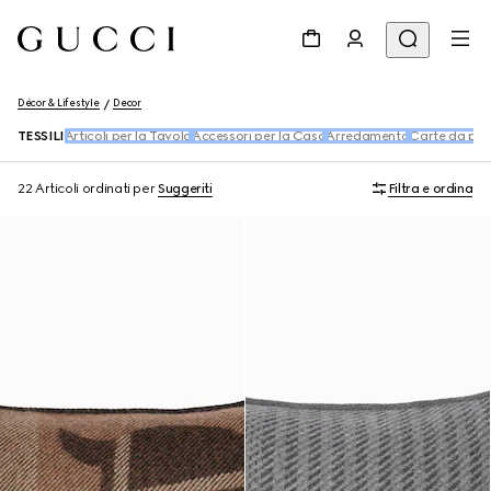
Décor & Lifestyle
Decor
TESSILI
Articoli per la Tavola
Accessori per la Casa
Arredamento
Carte da par
22 Articoli
ordinati per
Suggeriti
Filtra e ordina