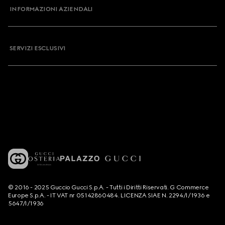
INFORMAZIONI AZIENDALI
SERVIZI ESCLUSIVI
© 2016 - 2025 Guccio Gucci S.p.A. - Tutti i Diritti Riservati. G Commerce
Europe S.p.A. - IT VAT nr 05142860484. LICENZA SIAE N. 2294/I/1936 e
5647/I/1936