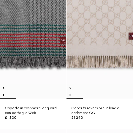
Coperta in cashmere jacquard
Coperta reversibile in lana e
con dettaglio Web
cashmere GG
£1,500
£1,240