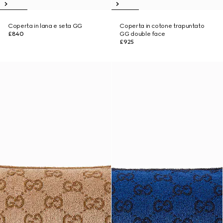
Coperta in lana e seta GG
Coperta in cotone trapuntato
£840
GG double face
£925