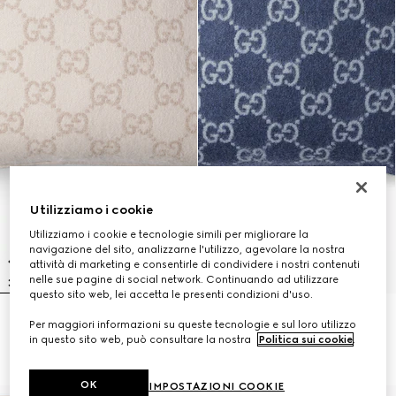
Utilizziamo i cookie
Utilizziamo i cookie e tecnologie simili per migliorare la
navigazione del sito, analizzarne l'utilizzo, agevolare la nostra
attività di marketing e consentirle di condividere i nostri contenuti
nelle sue pagine di social network. Continuando ad utilizzare
questo sito web, lei accetta le presenti condizioni d'uso.
Cuscino in lana e cashmere GG
Cuscino in lana e cashmere GG
Per maggiori informazioni su queste tecnologie e sul loro utilizzo
jacquard
jacquard
in questo sito web, può consultare la nostra
Politica sui cookie
.
£655
£655
OK
IMPOSTAZIONI COOKIE