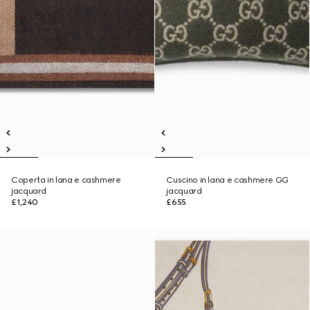
Coperta in lana e cashmere
Cuscino in lana e cashmere GG
jacquard
jacquard
£1,240
£655