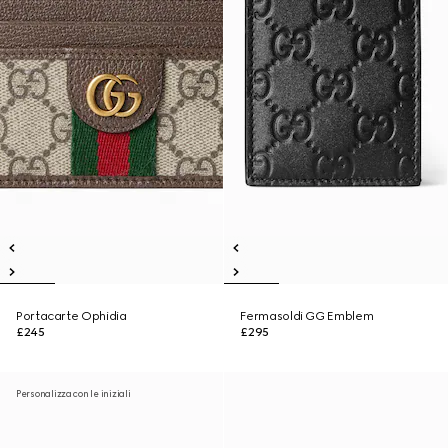
Portacarte Ophidia
Fermasoldi GG Emblem
£245
£295
Personalizza con le iniziali