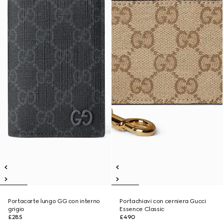
Portacarte lungo GG con interno
Portachiavi con cerniera Gucci
grigio
Essence Classic
£285
£490