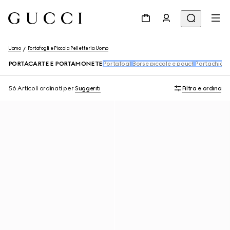
Uomo
Portafogli e Piccola Pelletteria Uomo
PORTACARTE E PORTAMONETE
Portafogli
Borse piccole e pouch
Portachiavi
56 Articoli
ordinati per
Suggeriti
Filtra e ordina