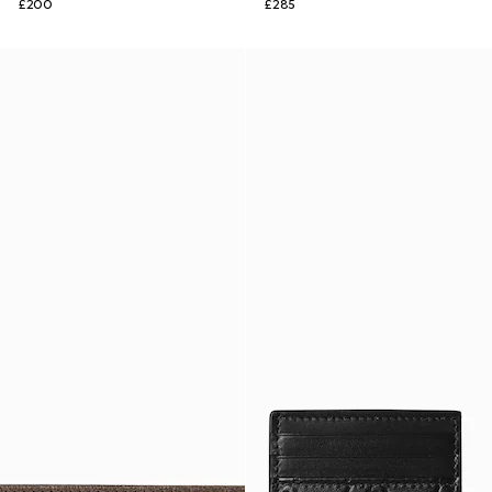
£200
£285