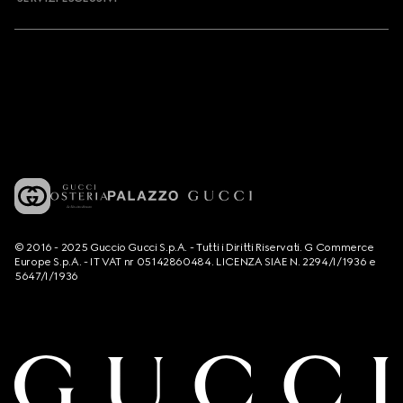
© 2016 - 2025 Guccio Gucci S.p.A. - Tutti i Diritti Riservati. G Commerce
Europe S.p.A. - IT VAT nr 05142860484. LICENZA SIAE N. 2294/I/1936 e
5647/I/1936