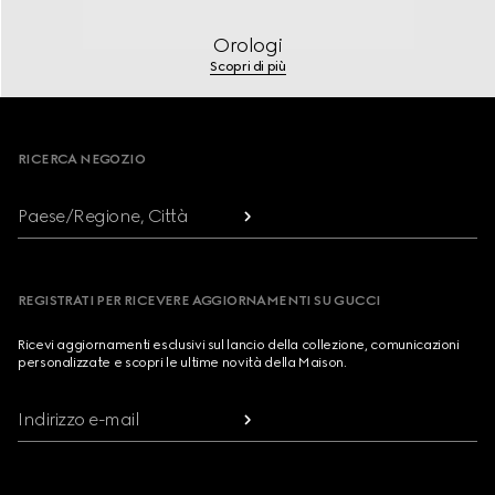
Orologi
Scopri di più
Footer
RICERCA NEGOZIO
Paese/Regione, Città
REGISTRATI PER RICEVERE AGGIORNAMENTI SU GUCCI
Ricevi aggiornamenti esclusivi sul lancio della collezione, comunicazioni
personalizzate e scopri le ultime novità della Maison.
Indirizzo e-mail