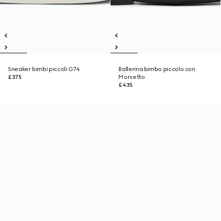
Sneaker bimbi piccoli G74
Ballerina bimbo piccolo con
£375
Morsetto
£435