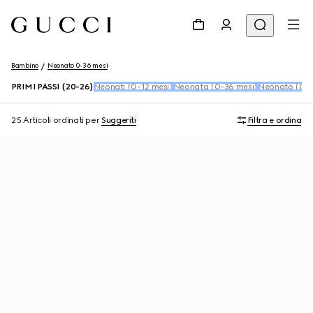
Bambino
Neonato 0-36 mesi
PRIMI PASSI (20-26)
Neonati (0-12 mesi)
Neonata (0-36 mesi)
Neonato (0-3
25 Articoli
ordinati per
Suggeriti
Filtra e ordina