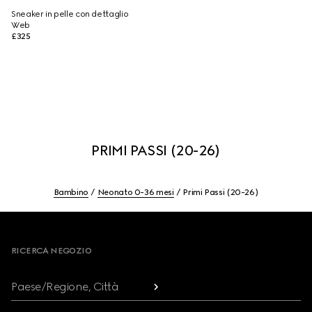
Sneaker in pelle con dettaglio
Web
£325
PRIMI PASSI (20-26)
Bambino
Neonato 0-36 mesi
Primi Passi (20-26)
Footer
RICERCA NEGOZIO
Paese/Regione, Città