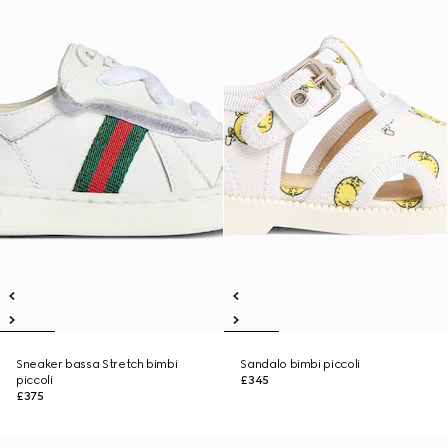
Sneaker bassa Stretch bimbi
Sandalo bimbi piccoli
piccoli
£345
£375