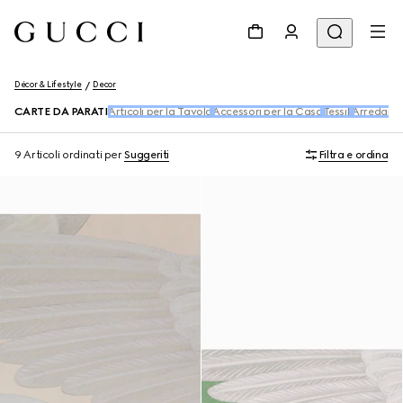
Décor & Lifestyle
Decor
CARTE DA PARATI
Articoli per la Tavola
Accessori per la Casa
Tessili
Arredame
9 Articoli
ordinati per
Suggeriti
Filtra e ordina