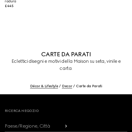
radura
£445
CARTE DA PARATI
Eclettici disegni e motivi della Maison su seta, vinile e
carta.
Décor & Lifestyle
Decor
Carte da Parati
Footer
RICERCA NEGOZIO
Paese/Regione, Città