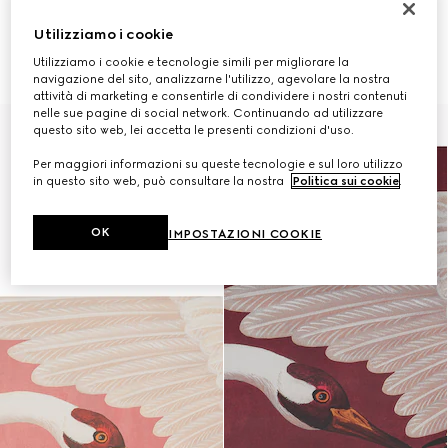
SOLO TRAMITE CLIENT ADVISOR
SOLO TRAMITE CLIENT ADVISOR
Carta da parati con stampa
Carta da parati con stampa
Utilizziamo i cookie
aironi
aironi
Utilizziamo i cookie e tecnologie simili per migliorare la
£445
£445
navigazione del sito, analizzarne l'utilizzo, agevolare la nostra
attività di marketing e consentirle di condividere i nostri contenuti
nelle sue pagine di social network. Continuando ad utilizzare
questo sito web, lei accetta le presenti condizioni d'uso.
Per maggiori informazioni su queste tecnologie e sul loro utilizzo
in questo sito web, può consultare la nostra
Politica sui cookie
.
OK
IMPOSTAZIONI COOKIE