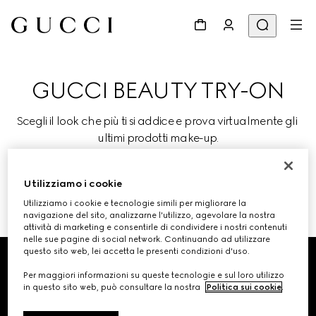
GUCCI BEAUTY TRY-ON
Scegli il look che più ti si addice e prova virtualmente gli 
ultimi prodotti make-up.
Utilizziamo i cookie
PROVALO
Utilizziamo i cookie e tecnologie simili per migliorare la
navigazione del sito, analizzarne l'utilizzo, agevolare la nostra
attività di marketing e consentirle di condividere i nostri contenuti
nelle sue pagine di social network. Continuando ad utilizzare
Footer
questo sito web, lei accetta le presenti condizioni d'uso.
Per maggiori informazioni su queste tecnologie e sul loro utilizzo
RICERCA NEGOZIO
in questo sito web, può consultare la nostra
Politica sui cookie
.
Paese/Regione, Città