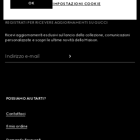
OK
IMPOSTAZIONI COOKIE
REGISTRATI PER RICEVERE AGGIORNAMENTI SU GUCCI
Ricevi aggiornamenti esclusivi sul lancio della collezione, comunicazioni
personalizzate e scopri le ultime novità della Maison.
Indirizzo e-mail
POSSIAMO AIUTARTI?
Contattaci
Il mio ordine