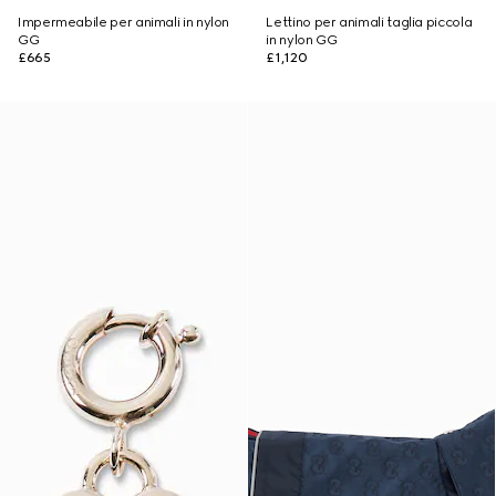
Impermeabile per animali in nylon
Lettino per animali taglia piccola
GG
in nylon GG
£665
£1,120