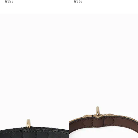
£355
£355