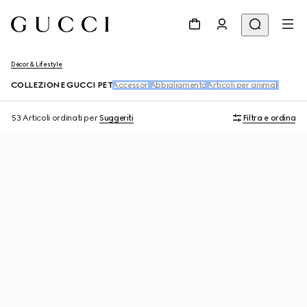
Décor & Lifestyle
COLLEZIONE GUCCI PET
Accessori
Abbigliamento
Articoli per animali
53 Articoli
ordinati per
Suggeriti
Filtra e ordina