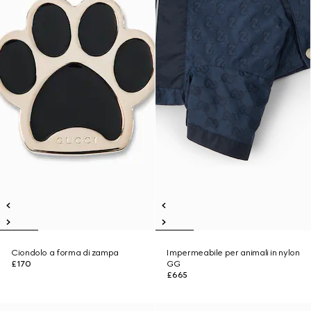
Ciondolo a forma di zampa
Impermeabile per animali in nylon
£170
GG
£665