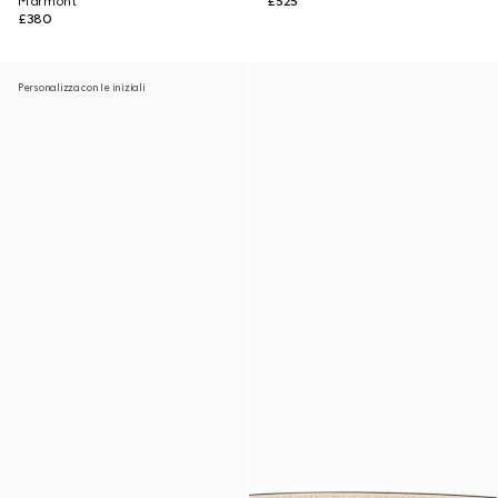
Marmont
£525
£380
Personalizza con le iniziali