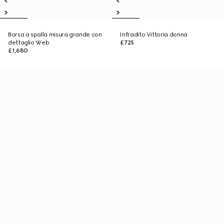
Borsa a spalla misura grande con
Infradito Vittoria donna
dettaglio Web
£725
£1,680