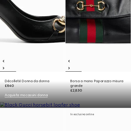
Décolleté Donna da donna
Borsa a mano Paparazzo misura
£840
grande
£2,830
Acquista mocassini donna
In esclusiva online