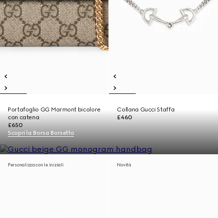
Portafoglio GG Marmont bicolore
Collana Gucci Staffa
con catena
£460
£650
Scopri la Borsa Borsetto
Personalizza con le iniziali
Novità