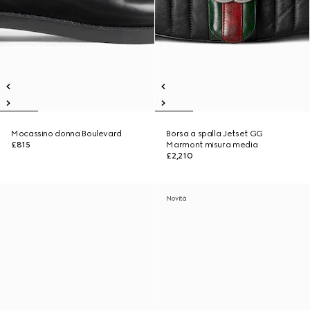
Mocassino donna Boulevard
Borsa a spalla Jetset GG
£815
Marmont misura media
£2,210
Novità