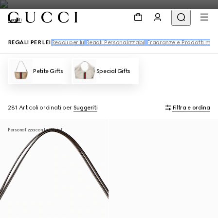
Regali
REGALI PER LEI
Regali per lui
Regali Personalizzabili
Fragranze e Prodotti mak
Petite Gifts
Special Gifts
281 Articoli
ordinati per
Suggeriti
Filtra e ordina
Personalizza con le iniziali