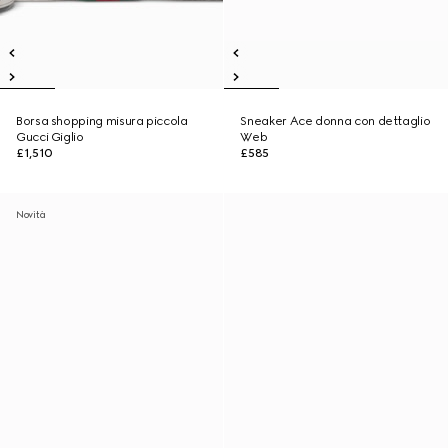
Borsa shopping misura piccola
Sneaker Ace donna con dettaglio
Gucci Giglio
Web
£1,510
£585
Novità