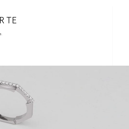
R TE
e.