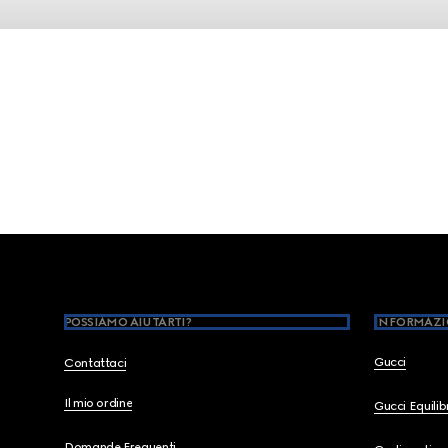
Footer
POSSIAMO AIUTARTI?
INFORMAZI
Gucci
Contattaci
Il mio ordine
Gucci Equili
Domande Frequenti