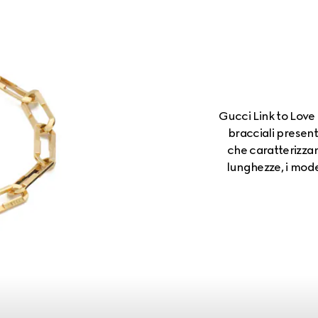
Gucci Link to Love
bracciali presen
che caratterizzano
lunghezze, i model