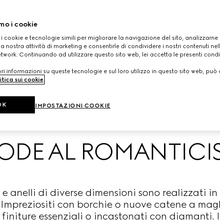
mo i cookie
 i cookie e tecnologie simili per migliorare la navigazione del sito, analizzarne l'
a nostra attività di marketing e consentirle di condividere i nostri contenuti ne
etwork. Continuando ad utilizzare questo sito web, lei accetta le presenti condi
i informazioni su queste tecnologie e sul loro utilizzo in questo sito web, può 
itica sui cookie
.
OK
IMPOSTAZIONI COOKIE
ODE AL ROMANTIC
 e anelli di diverse dimensioni sono realizzati in
. Impreziositi con borchie o nuove catene a maglie
 finiture essenziali o incastonati con diamanti. I