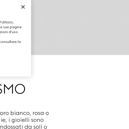
utilizzo,
lle sue pagine
zioni d'uso.
consultare la
ISMO
 oro bianco, rosa o
, i gioielli sono
ndossati da soli o