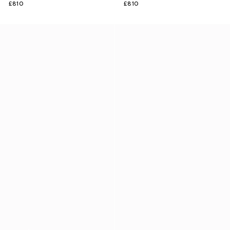
£810
£810