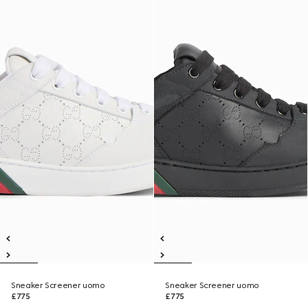
Sneaker Screener uomo
Sneaker Screener uomo
£775
£775