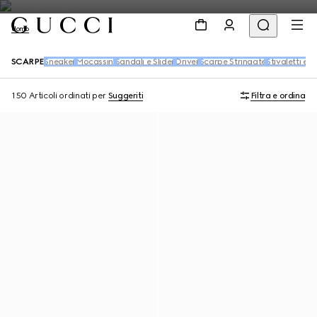
Uomo
SCARPE
Sneaker
Mocassini
Sandali e Slider
Driver
Scarpe Stringate
Stivaletti e St
150 Articoli
ordinati per
Suggeriti
Filtra e ordina