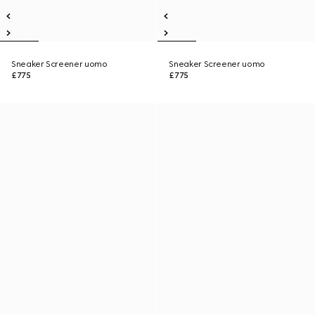
Sneaker Screener uomo
Sneaker Screener uomo
£775
£775