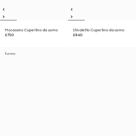
Mocassino Cupertino da uomo
Stivaletto Cupertino da uomo
£750
£840
Runway