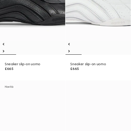
Sneaker slip-on uomo
Sneaker slip-on uomo
£665
£665
Novità