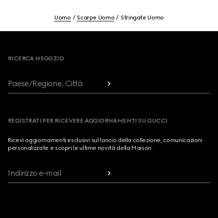
Uomo
Scarpe Uomo
Stringate Uomo
Footer
RICERCA NEGOZIO
Paese/Regione, Città
REGISTRATI PER RICEVERE AGGIORNAMENTI SU GUCCI
Ricevi aggiornamenti esclusivi sul lancio della collezione, comunicazioni
personalizzate e scopri le ultime novità della Maison.
Indirizzo e-mail