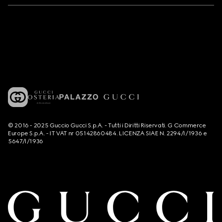
© 2016 - 2025 Guccio Gucci S.p.A. - Tutti i Diritti Riservati. G Commerce
Europe S.p.A. - IT VAT nr 05142860484. LICENZA SIAE N. 2294/I/1936 e
5647/I/1936