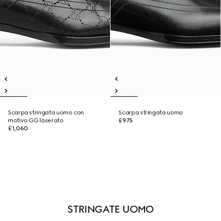
Scarpa stringata uomo con
Scarpa stringata uomo
motivo GG laserato
£975
£1,060
STRINGATE UOMO