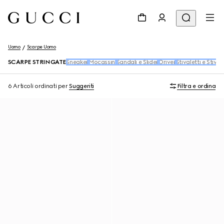
Uomo
Scarpe Uomo
SCARPE STRINGATE
Sneaker
Mocassini
Sandali e Slider
Driver
Stivaletti e Stivali
6 Articoli
ordinati per
Suggeriti
Filtra e ordina