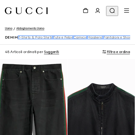
Uomo
Abbigliamento Uomo
DENIM
T-Shirts & Polo Shirts
Tute e Felpe
Camicie
Maglieria
Pantaloni e Shorts
48 Articoli
ordinati per
Suggeriti
Filtra e ordina