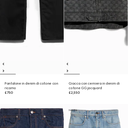
Pantalone in denim di cotone con
Giacca con cerniera in denim di
ricamo
cotone GG jacquard
£750
£2,550
Novità