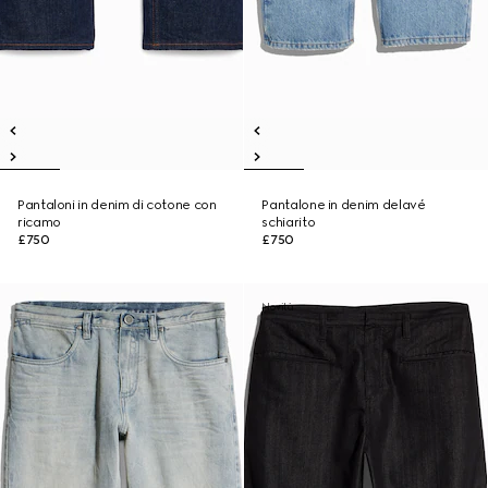
Pantaloni in denim di cotone con
Pantalone in denim delavé
ricamo
schiarito
£750
£750
Novità