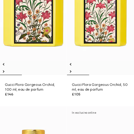
Gucci Flora Gorgeous Orchid,
Gucci Flora Gorgeous Orchid, 50
100 ml, eau de parfum
ml, eau de parfum
£146
£105
In esclusiva online