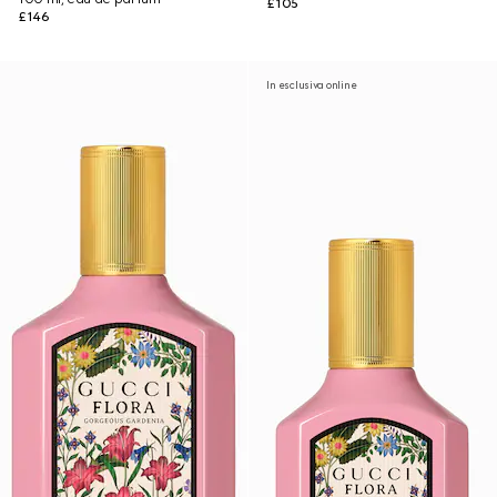
£105
£146
In esclusiva online