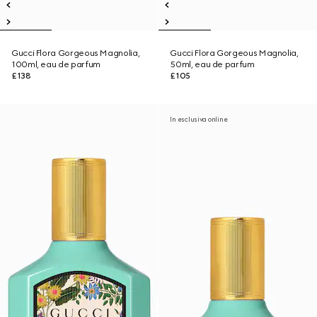
Gucci Flora Gorgeous Magnolia,
Gucci Flora Gorgeous Magnolia,
100ml, eau de parfum
50ml, eau de parfum
£138
£105
In esclusiva online