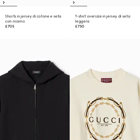
Shorts in jersey di cotone e seta
T-shirt oversize in jersey di seta
con ricamo
leggera
£705
£750