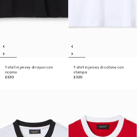
T-shirt in jersey di rayon con
T-shirt in jersey di cotone con
ricamo
stampa
£530
£320