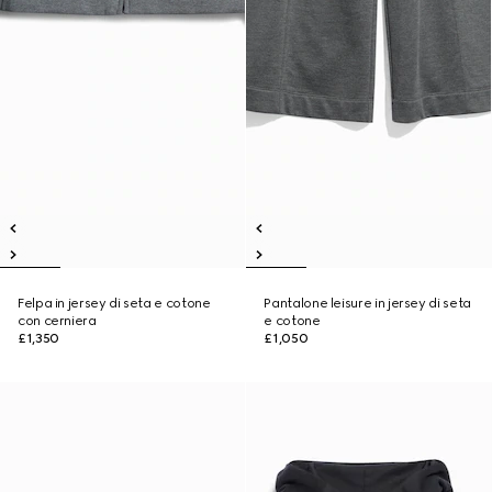
Felpa in jersey di seta e cotone
Pantalone leisure in jersey di seta
con cerniera
e cotone
£1,350
£1,050