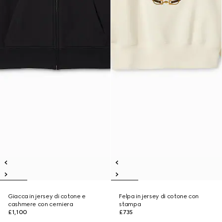
Giacca in jersey di cotone e
Felpa in jersey di cotone con
cashmere con cerniera
stampa
£1,100
£735