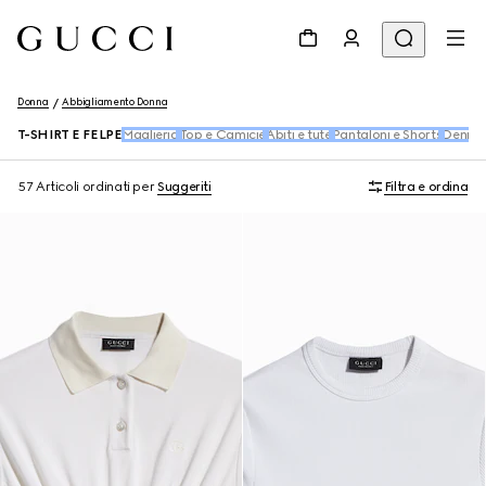
Donna
Abbigliamento Donna
T-SHIRT E FELPE
Maglieria
Top e Camicie
Abiti e tute
Pantaloni e Shorts
Denim
57 Articoli
ordinati per
Suggeriti
Filtra e ordina