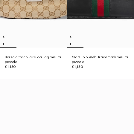
Borsa a tracolla Gucci Tag misura
Marsupio Web Trademark misura
piccola
piccola
£1,150
£1,150