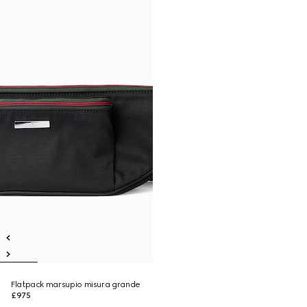
Flatpack marsupio misura grande
£975