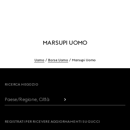
MARSUPI UOMO
Uomo
Borse Uomo
Marsupi Uomo
Footer
RICERCA NEGOZIO
Paese/Regione, Città
REGISTRATI PER RICEVERE AGGIORNAMENTI SU GUCCI