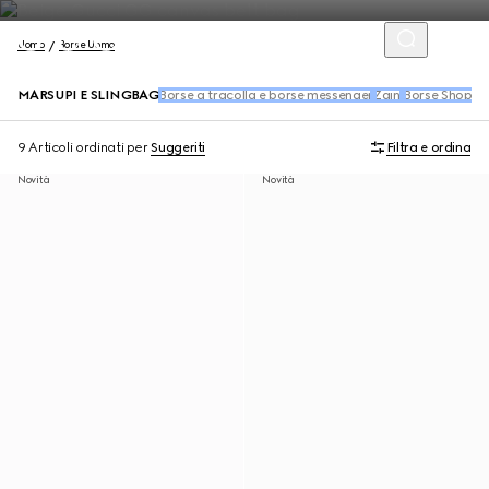
Uomo
Borse Uomo
MARSUPI E SLINGBAG
Borse a tracolla e borse messenger
Zaini
Borse Shoppi
9 Articoli
ordinati per
Suggeriti
Filtra e ordina
Novità
Novità